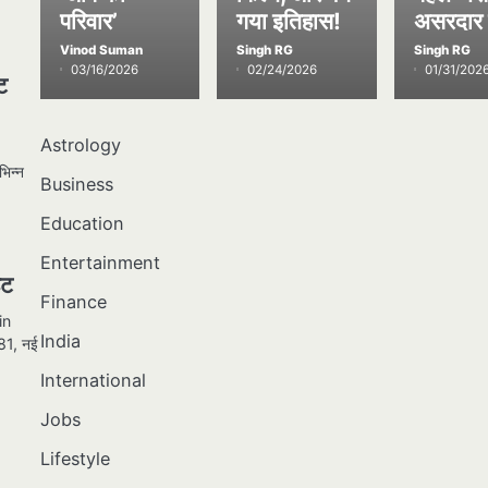
परिवार’
गया इतिहास!
असरदार 
Vinod Suman
Singh RG
Singh RG
03/16/2026
02/24/2026
01/31/202
ट
Astrology
िन्न
Business
Education
Entertainment
िट
Finance
in
India
81, नई
International
Jobs
Lifestyle