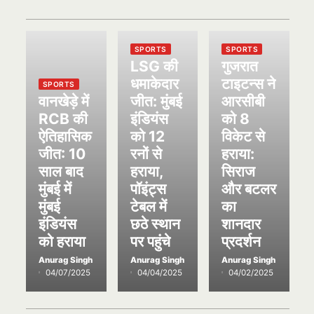
SPORTS
SPORTS
LSG की
गुजरात
धमाकेदार
टाइटन्स ने
SPORTS
वानखेड़े में
जीत: मुंबई
आरसीबी
RCB की
इंडियंस
को 8
ऐतिहासिक
को 12
विकेट से
जीत: 10
रनों से
हराया:
साल बाद
हराया,
सिराज
मुंबई में
पॉइंट्स
और बटलर
मुंबई
टेबल में
का
इंडियंस
छठे स्थान
शानदार
को हराया
पर पहुंचे
प्रदर्शन
Anurag Singh
Anurag Singh
Anurag Singh
04/07/2025
04/04/2025
04/02/2025