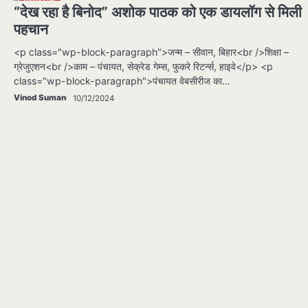
PERSON
“देख रहा है बिनोद” अशोक पाठक को एक डायलॉग से मिली
पहचान
<p class="wp-block-paragraph">जन्म – सीवान, बिहार<br />शिक्षा –
ग्रेजुएशन<br />काम – पंचायत, सेक्रेड गेम्स, फुकरे रिटर्न्स, हाइवे</p> <p
class="wp-block-paragraph">पंचायत वेबसीरीज का…
Vinod Suman
10/12/2024