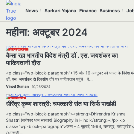
Skip
to
News
Sarkari Yojana
Finance
Business
Jo
content
महीना:
अक्टूबर 2024
POLITICS
कैसा रहा भारतीय विदेश मंत्री डॉ . एस. जयशंकर का
पाकिस्तानी दौरा
<p class="wp-block-paragraph">15 और 16 अक्टूबर को भारत के विदेश मंत
डॉ. एस. जयशंकर दो दिवसीय दौरे पर पाकिस्तान पहुंचे। वे…
Vinod Suman
10/26/2024
PERSON
धीरेंद्र कृष्ण शास्त्री: चमत्कारी संत या सिर्फ पाखंडी
<p class="wp-block-paragraph"><strong>Dhirendra Krishna
Shastri (बागेश्वर धाम सरकार) Biography in Hindi</strong></p> <p
class="wp-block-paragraph">जन्म – 4 जुलाई 1996, छतरपुर, मध्यप्रदेश
/>गुरूजी –…