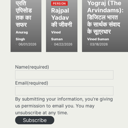
Yograj (The
प्रति
PERSON
Arvindams):
एपिसोड
Rajpal
डिजिटल भारत
तक का
Yadav
के सार्थक संवाद
सफर
की जीवनी
के सूत्रधार
Anurag
Vinod
Singh
Suman
Vinod Suman
06/01/2026
04/22/2026
03/18/2026
Name
(required)
Email
(required)
By submitting your information, you're giving
us permission to email you. You may
unsubscribe at any time.
Subscribe