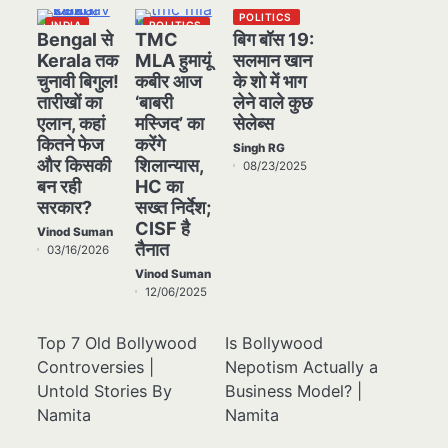
POLITICS
INDIA
POLITICS
Bengal से
TMC
बिग बॉस 19:
POLITICS
Kerala तक
MLA हुमायूं
सलमान खान
चुनावी बिगुल!
कबीर आज
के शो में भाग
तारीखों का
‘बाबरी
लेने वाले कुछ
एलान, कहां
मस्जिद’ का
सेलेब्स
कितने फेज
करेंगे
Singh RG
और किसकी
शिलान्यास,
08/23/2025
बन रही
HC का
सरकार?
सख्त निर्देश;
CISF है
Vinod Suman
तैनात
03/16/2026
Vinod Suman
12/06/2025
Top 7 Old Bollywood
Is Bollywood
Controversies |
Nepotism Actually a
Untold Stories By
Business Model? |
Namita
Namita