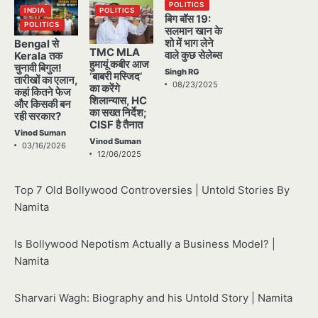
POLITICS
INDIA
POLITICS
बिग बॉस 19:
POLITICS
सलमान खान के
शो में भाग लेने
Bengal से
TMC MLA
वाले कुछ सेलेब्स
Kerala तक
हुमायूं कबीर आज
चुनावी बिगुल!
Singh RG
‘बाबरी मस्जिद’
तारीखों का एलान,
08/23/2025
का करेंगे
कहां कितने फेज
शिलान्यास, HC
और किसकी बन
का सख्त निर्देश;
रही सरकार?
CISF है तैनात
Vinod Suman
Vinod Suman
03/16/2026
12/06/2025
Top 7 Old Bollywood Controversies | Untold Stories By
Namita
Is Bollywood Nepotism Actually a Business Model? |
Namita
Sharvari Wagh: Biography and his Untold Story | Namita