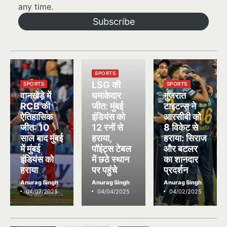
any time.
Subscribe
SPORTS
LSG की
SPORTS
SPORTS
वानखेड़े में
धमाकेदार
गुजरात
RCB की
जीत: मुंबई
टाइटन्स ने
ऐतिहासिक
इंडियंस को
आरसीबी को
जीत: 10
12 रनों से
8 विकेट से
साल बाद मुंबई
हराया,
हराया: सिराज
में मुंबई
पॉइंट्स टेबल
और बटलर
इंडियंस को
में छठे स्थान
का शानदार
हराया
पर पहुंचे
प्रदर्शन
Anurag Singh
Anurag Singh
Anurag Singh
04/07/2025
04/04/2025
04/02/2025