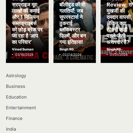
सरप्राइज मूव:
बॉलीवुड की वो
Review: रा
लाखों की कमाई
गलतियाँ: जब
मुखर्जी की
और 1 मिलियन
सुपरस्टार्स ने
दमदार वापसी,
सब्सक्राइबर्स
ठुकराई
लेकिन क्या
को छोड़ ब्रेक पर
ब्लॉकबस्टर
तीसरी कड़ी
जा रहा है ‘आप
फिल्में, और बन
पहले जैसी
का परिवार’
गया इतिहास!
असरदार है?
Vinod Suman
Singh RG
Singh RG
03/16/2026
02/24/2026
01/31/2026
Astrology
Business
Education
Entertainment
Finance
India