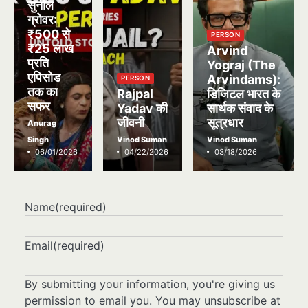
सुनील
ग्रोवर:
₹500 से
PERSON
₹25 लाख
Arvind
प्रति
Yograj (The
एपिसोड
Arvindams):
PERSON
तक का
Rajpal
डिजिटल भारत के
सफर
Yadav की
सार्थक संवाद के
जीवनी
सूत्रधार
Anurag
Singh
Vinod Suman
Vinod Suman
06/01/2026
04/22/2026
03/18/2026
Name
(required)
Email
(required)
By submitting your information, you're giving us
permission to email you. You may unsubscribe at