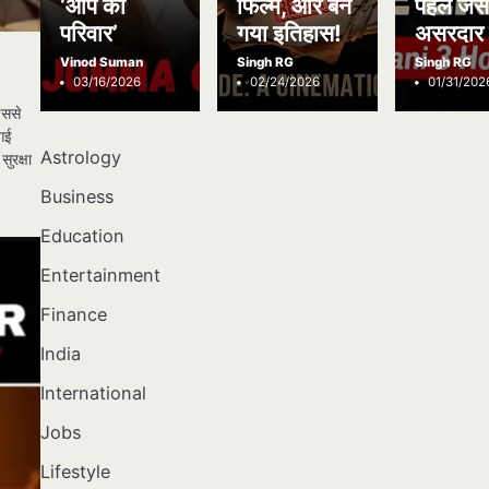
‘आप का
फिल्में, और बन
पहले जैस
परिवार’
गया इतिहास!
असरदार 
Vinod Suman
Singh RG
Singh RG
03/16/2026
02/24/2026
01/31/202
इससे
 गई
Astrology
ुरक्षा
Business
Education
Entertainment
Finance
India
International
Jobs
Lifestyle