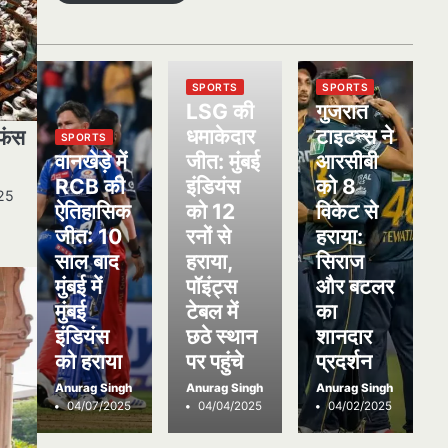
SPORTS
SPORTS
LSG की
गुजरात
धमाकेदार
टाइटन्स ने
 फंस
SPORTS
वानखेड़े में
जीत: मुंबई
आरसीबी
RCB की
इंडियंस
को 8
025
ऐतिहासिक
को 12
विकेट से
जीत: 10
रनों से
हराया:
साल बाद
हराया,
सिराज
मुंबई में
पॉइंट्स
और बटलर
मुंबई
टेबल में
का
इंडियंस
छठे स्थान
शानदार
को हराया
पर पहुंचे
प्रदर्शन
Anurag Singh
Anurag Singh
Anurag Singh
04/07/2025
04/04/2025
04/02/2025