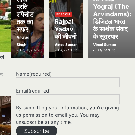
Yograj (The
प्रति
Arvindams):
एपिसोड
PERSON
Rajpal
डिजिटल भारत
तक का
Yadav
के सार्थक संवाद
सफर
की जीवनी
के सूत्रधार
Anurag
Singh
Vinod Suman
Vinod Suman
06/01/2026
04/22/2026
03/18/2026
िल
Name
(required)
कर
Email
(required)
By submitting your information, you're giving
us permission to email you. You may
unsubscribe at any time.
Subscribe