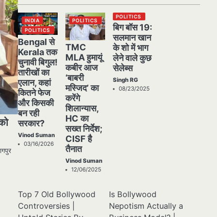
POLITICS
INDIA
POLITICS
बिग बॉस 19:
POLITICS
सलमान खान
Bengal से
TMC
के शो में भाग
Kerala तक
MLA हुमायूं
लेने वाले कुछ
चुनावी बिगुल!
कबीर आज
सेलेब्स
तारीखों का
‘बाबरी
Singh RG
एलान, कहां
मस्जिद’ का
08/23/2025
कितने फेज
करेंगे
और किसकी
शिलान्यास,
बन रही
HC का
 को
सरकार?
सख्त निर्देश;
Vinod Suman
CISF है
03/16/2026
तैनात
ागपुर
Vinod Suman
12/06/2025
Top 7 Old Bollywood
Is Bollywood
Controversies |
Nepotism Actually a