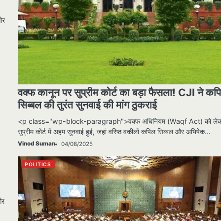
और
वक्फ कानून पर सुप्रीम कोर्ट का बड़ा फैसला! CJI ने कप
सिब्बल की तुरंत सुनवाई की मांग ठुकराई
<p class="wp-block-paragraph">वक्फ अधिनियम (Waqf Act) को ले
सुप्रीम कोर्ट में अहम सुनवाई हुई, जहां वरिष्ठ वकीलों कपिल सिब्बल और अभिषेक…
Vinod Suman
04/08/2025
POLITICS
और