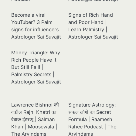
Become a viral
Signs of Rich Hand
YouTuber? 3 Palm
and Poor Hand |
signs for influencers |
Learn Palmistry |
Astrologer Sai Suvajit
Astrologer Sai Suvajit
Money Triangle: Why
Rich People Have It
But Still Fail! |
Palmistry Secrets |
Astrologer Sai Suvajit
Lawrence Bishnoi की
Signature Astrology:
वकील Rajni Khatri का
सफल लोगो का Secret
बेबाक इंटरव्यू | Salman
Formula | Raamesh
Khan | Moosewala |
Rahee Podcast | The
The Arvindams
Arvindams