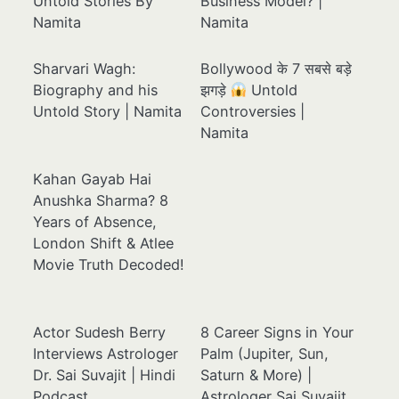
Untold Stories By
Business Model? |
Namita
Namita
Sharvari Wagh:
Bollywood के 7 सबसे बड़े
Biography and his
झगड़े
Untold
Untold Story | Namita
Controversies |
Namita
Kahan Gayab Hai
Anushka Sharma? 8
Years of Absence,
London Shift & Atlee
Movie Truth Decoded!
Actor Sudesh Berry
8 Career Signs in Your
Interviews Astrologer
Palm (Jupiter, Sun,
Dr. Sai Suvajit | Hindi
Saturn & More) |
Podcast
Astrologer Sai Suvajit