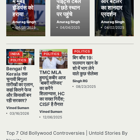
में मुंबई
पॉइंट्स टेबल
और बटलर
इंडियंस को
में छठे स्थान
का शानदार
हराया
पर पहुंचे
प्रदर्शन
Anurag Singh
Anurag Singh
Anurag Singh
04/07/2025
04/04/2025
04/02/2025
POLITICS
INDIA
POLITICS
बिग बॉस 19:
POLITICS
सलमान खान के
शो में भाग लेने
Bengal से
TMC MLA
वाले कुछ सेलेब्स
Kerala तक
हुमायूं कबीर आज
चुनावी बिगुल!
Singh RG
‘बाबरी मस्जिद’
तारीखों का एलान,
08/23/2025
का करेंगे
कहां कितने फेज
शिलान्यास, HC
और किसकी बन
का सख्त निर्देश;
रही सरकार?
CISF है तैनात
Vinod Suman
Vinod Suman
03/16/2026
12/06/2025
Top 7 Old Bollywood Controversies | Untold Stories By