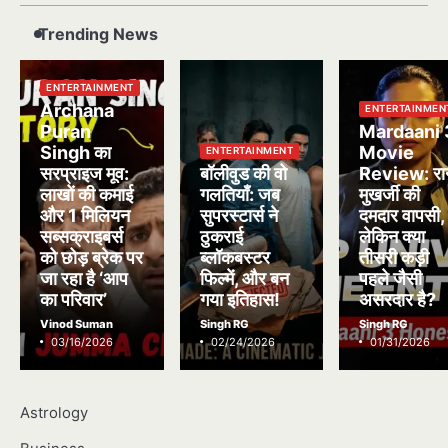
Trending News
ENTERTAINMENT
Archana
ENTERTAINMEN
Puran
Mardaani 
Singh का
Movie
ENTERTAINMENT
सरप्राइज मूव:
बॉलीवुड की वो
Review: रा
लाखों की कमाई
गलतियाँ: जब
मुखर्जी की
और 1 मिलियन
सुपरस्टार्स ने
दमदार वापसी,
सब्सक्राइबर्स
ठुकराई
लेकिन क्या
को छोड़ ब्रेक पर
ब्लॉकबस्टर
तीसरी कड़ी
जा रहा है ‘आप
फिल्में, और बन
पहले जैसी
का परिवार’
गया इतिहास!
असरदार है?
Vinod Suman
Singh RG
Singh RG
03/16/2026
02/24/2026
01/31/2026
Astrology