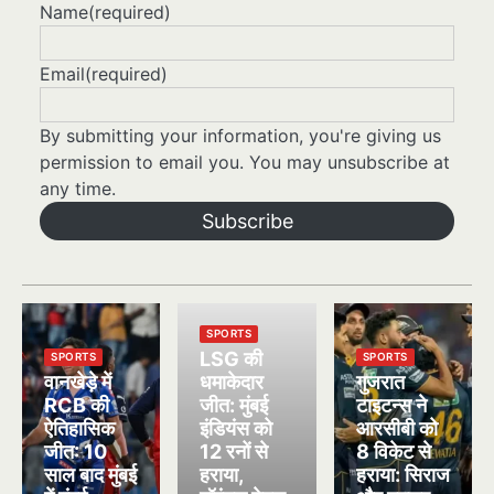
Name
(required)
Email
(required)
By submitting your information, you're giving us
permission to email you. You may unsubscribe at
any time.
Subscribe
SPORTS
LSG की
SPORTS
SPORTS
वानखेड़े में
धमाकेदार
गुजरात
RCB की
जीत: मुंबई
टाइटन्स ने
ऐतिहासिक
इंडियंस को
आरसीबी को
जीत: 10
12 रनों से
8 विकेट से
साल बाद मुंबई
हराया,
हराया: सिराज