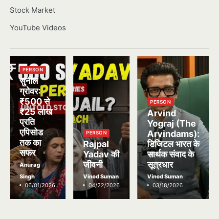
Stock Market
YouTube Videos
PERSON
सुनील
ग्रोवर:
₹500 से
PERSON
₹25 लाख
Arvind
प्रति
Yograj (The
एपिसोड
Arvindams):
PERSON
तक का
Rajpal
डिजिटल भारत के
सफर
Yadav की
सार्थक संवाद के
जीवनी
सूत्रधार
Anurag
Singh
Vinod Suman
Vinod Suman
06/01/2026
04/22/2026
03/18/2026