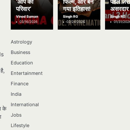
‘आप का
फिल्में, और बन
पहले जैस
परिवार’
गया इतिहास!
असरदार 
Vinod Suman
Singh RG
Singh RG
03/16/2026
02/24/2026
01/31/202
Astrology
Business
ls
Education
है,
Entertainment
Finance
India
International
 के
Jobs
ा
Lifestyle