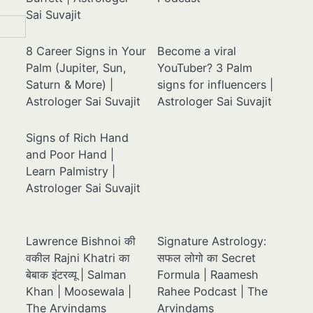
Sai Suvajit
8 Career Signs in Your
Become a viral
Palm (Jupiter, Sun,
YouTuber? 3 Palm
Saturn & More) |
signs for influencers |
Astrologer Sai Suvajit
Astrologer Sai Suvajit
Signs of Rich Hand
and Poor Hand |
Learn Palmistry |
Astrologer Sai Suvajit
Lawrence Bishnoi की
Signature Astrology:
वकील Rajni Khatri का
सफल लोगो का Secret
बेबाक इंटरव्यू | Salman
Formula | Raamesh
Khan | Moosewala |
Rahee Podcast | The
The Arvindams
Arvindams