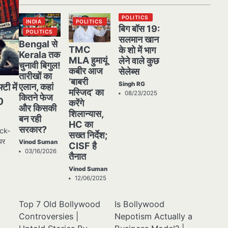
POLITICS
INDIA
POLITICS
बिग बॉस 19:
POLITICS
सलमान खान
Bengal से
TMC
के शो में भाग
Kerala तक
MLA हुमायूं
लेने वाले कुछ
चुनावी बिगुल!
कबीर आज
सेलेब्स
तारीखों का
‘बाबरी
Singh RG
टी में
एलान, कहां
मस्जिद’ का
08/23/2025
कितने फेज
10
करेंगे
और किसकी
शिलान्यास,
बन रही
HC का
सरकार?
ock-
सख्त निर्देश;
यर
Vinod Suman
CISF है
03/16/2026
तैनात
Vinod Suman
12/06/2025
Top 7 Old Bollywood
Is Bollywood
Controversies |
Nepotism Actually a