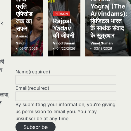
Yograj (The
प्रति
Arvindams):
एपिसोड
PERSON
Rajpal
डिजिटल भारत
तक का
गर
Yadav
के सार्थक संवाद
सफर
की जीवनी
के सूत्रधार
Anurag
Singh
Vinod Suman
Vinod Suman
06/01/2026
04/22/2026
03/18/2026
 की
ाव
Name
(required)
Email
(required)
लावा,
क
By submitting your information, you're giving
us permission to email you. You may
unsubscribe at any time.
Subscribe