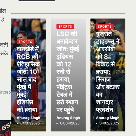
पील
ड़
SPORTS
SPORTS
LSG की
गुजरात
धमाकेदार
टाइटन्स ने
SPORTS
करती
वानखेड़े में
जीत: मुंबई
आरसीबी
उसके
RCB की
इंडियंस
को 8
ऐतिहासिक
को 12
विकेट से
जीत: 10
रनों से
हराया:
साल बाद
हराया,
सिराज
मुंबई में
पॉइंट्स
और बटलर
वेदार
मुंबई
टेबल में
का
इंडियंस
छठे स्थान
शानदार
को हराया
पर पहुंचे
प्रदर्शन
Anurag Singh
Anurag Singh
Anurag Singh
04/07/2025
04/04/2025
04/02/2025