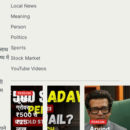
Local News
Meaning
Person
Politics
Sports
 साथ
य में
Stock Market
YouTube Videos
की
दम
PERSON
सुनील
ग्रोवर:
₹500 से
₹25
PERSON
अपने
Arvind
लाख