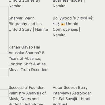
Untold Stories By
Business Model? |
Namita
Namita
Sharvari Wagh:
Bollywood के 7 सबसे बड़े
Biography and his
झगड़े
Untold
Untold Story | Namita
Controversies |
Namita
Kahan Gayab Hai
Anushka Sharma? 8
Years of Absence,
London Shift & Atlee
Movie Truth Decoded!
Successful Founder:
Actor Sudesh Berry
Palmistry Analysis of
Interviews Astrologer
Musk, Gates and
Dr. Sai Suvajit | Hindi
Buffett | Astrologer
Podcast