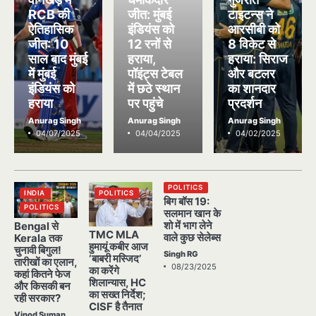
RCB की
जीत: मुंबई
टाइटन्स ने
ऐतिहासिक
इंडियंस को
आरसीबी को
जीत: 10
12 रनों से
8 विकेट से
साल बाद मुंबई
हराया,
हराया: सिराज
में मुंबई
पॉइंट्स टेबल
और बटलर
इंडियंस को
में छठे स्थान
का शानदार
हराया
पर पहुंचे
प्रदर्शन
Anurag Singh
Anurag Singh
Anurag Singh
04/07/2025
04/04/2025
04/02/2025
POLITICS
INDIA
POLITICS
बिग बॉस 19:
POLITICS
सलमान खान के
शो में भाग लेने
Bengal से
TMC MLA
वाले कुछ सेलेब्स
Kerala तक
हुमायूं कबीर आज
चुनावी बिगुल!
Singh RG
‘बाबरी मस्जिद’
तारीखों का एलान,
08/23/2025
का करेंगे
कहां कितने फेज
शिलान्यास, HC
और किसकी बन
का सख्त निर्देश;
रही सरकार?
CISF है तैनात
Vinod Suman