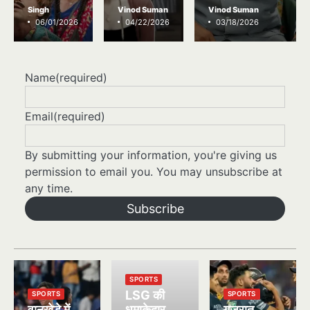
Singh
Vinod Suman
Vinod Suman
06/01/2026
04/22/2026
03/18/2026
Name
(required)
Email
(required)
By submitting your information, you're giving us
permission to email you. You may unsubscribe at
any time.
Subscribe
SPORTS
LSG की
SPORTS
SPORTS
वानखेड़े में
धमाकेदार
गुजरात