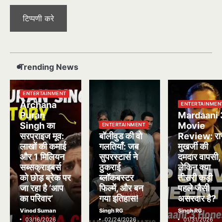
Trending News
ENTERTAINMENT
Archana
ENTERTAINMEN
Puran
Mardaani 
Singh का
Movie
ENTERTAINMENT
सरप्राइज मूव:
बॉलीवुड की वो
Review: रा
लाखों की कमाई
गलतियाँ: जब
मुखर्जी की
और 1 मिलियन
सुपरस्टार्स ने
दमदार वापसी,
सब्सक्राइबर्स
ठुकराई
लेकिन क्या
को छोड़ ब्रेक पर
ब्लॉकबस्टर
तीसरी कड़ी
जा रहा है ‘आप
फिल्में, और बन
पहले जैसी
का परिवार’
गया इतिहास!
असरदार है?
Vinod Suman
Singh RG
Singh RG
03/16/2026
02/24/2026
01/31/2026