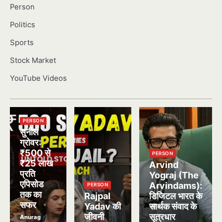
Person
Politics
Sports
Stock Market
YouTube Videos
PERSON
सुनील
ग्रोवर:
₹500 से
PERSON
₹25 लाख
Arvind
प्रति
Yograj (The
एपिसोड
Arvindams):
PERSON
तक का
Rajpal
डिजिटल भारत के
सफर
Yadav की
सार्थक संवाद के
जीवनी
सूत्रधार
Anurag