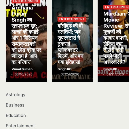
ENTERTAINMENT
Archana
ENTERTAINMEN
Puran
Mardaani 
Singh का
Movie
ENTERTAINMENT
सरप्राइज मूव:
बॉलीवुड की वो
Review: रा
लाखों की कमाई
गलतियाँ: जब
मुखर्जी की
और 1 मिलियन
सुपरस्टार्स ने
दमदार वापसी,
सब्सक्राइबर्स
ठुकराई
लेकिन क्या
को छोड़ ब्रेक पर
ब्लॉकबस्टर
तीसरी कड़ी
जा रहा है ‘आप
फिल्में, और बन
पहले जैसी
का परिवार’
गया इतिहास!
असरदार है?
Vinod Suman
Singh RG
Singh RG
03/16/2026
02/24/2026
01/31/2026
Astrology
Business
Education
Entertainment