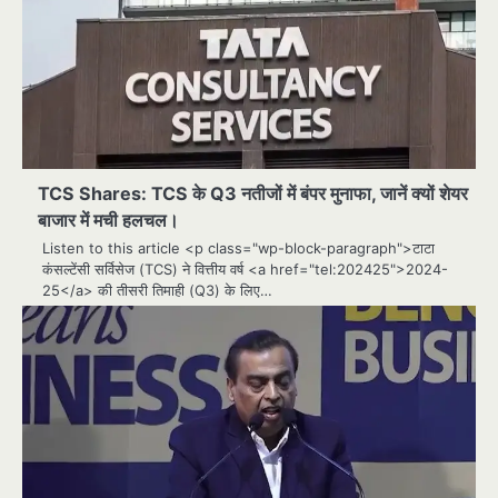
TCS Shares: TCS के Q3 नतीजों में बंपर मुनाफा, जानें क्यों शेयर
बाजार में मची हलचल।
Listen to this article <p class="wp-block-paragraph">टाटा
कंसल्टेंसी सर्विसेज (TCS) ने वित्तीय वर्ष <a href="tel:202425">2024-
25</a> की तीसरी तिमाही (Q3) के लिए…