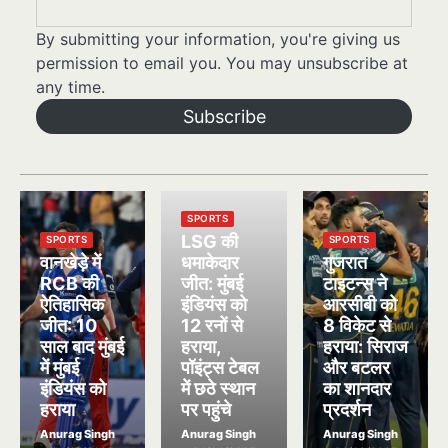
By submitting your information, you're giving us
permission to email you. You may unsubscribe at
any time.
Subscribe
SPORTS
LSG की
SPORTS
SPORTS
वानखेड़े में
धमाकेदार
गुजरात
RCB की
जीत: मुंबई
टाइटन्स ने
ऐतिहासिक
इंडियंस को
आरसीबी को
जीत: 10
12 रनों से
8 विकेट से
साल बाद मुंबई
हराया,
हराया: सिराज
में मुंबई
पॉइंट्स टेबल
और बटलर
इंडियंस को
में छठे स्थान
का शानदार
हराया
पर पहुंचे
प्रदर्शन
Anurag Singh
Anurag Singh
Anurag Singh