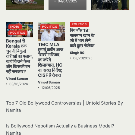
04/07/2025
04/04/2025
04/02/2025
POLITICS
INDIA
POLITICS
बिग बॉस 19:
POLITICS
सलमान खान के
शो में भाग लेने
Bengal से
TMC MLA
वाले कुछ सेलेब्स
Kerala तक
हुमायूं कबीर आज
चुनावी बिगुल!
Singh RG
‘बाबरी मस्जिद’
तारीखों का एलान,
08/23/2025
का करेंगे
कहां कितने फेज
शिलान्यास, HC
और किसकी बन
का सख्त निर्देश;
रही सरकार?
CISF है तैनात
Vinod Suman
Vinod Suman
03/16/2026
12/06/2025
Top 7 Old Bollywood Controversies | Untold Stories By
Namita
Is Bollywood Nepotism Actually a Business Model? |
Namita