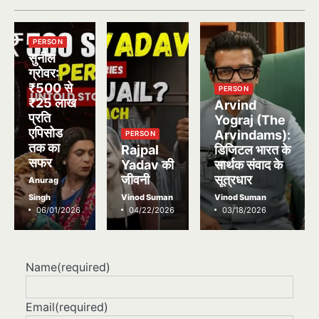
PERSON
सुनील
ग्रोवर:
₹500 से
PERSON
₹25 लाख
Arvind
प्रति
Yograj (The
एपिसोड
Arvindams):
PERSON
तक का
Rajpal
डिजिटल भारत के
सफर
Yadav की
सार्थक संवाद के
जीवनी
सूत्रधार
Anurag
Singh
Vinod Suman
Vinod Suman
06/01/2026
04/22/2026
03/18/2026
Name
(required)
Email
(required)