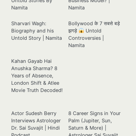
Untold Stories By
Business Model? |
Namita
Namita
Sharvari Wagh:
Bollywood के 7 सबसे बड़े
Biography and his
झगड़े
Untold
Untold Story | Namita
Controversies |
Namita
Kahan Gayab Hai
Anushka Sharma? 8
Years of Absence,
London Shift & Atlee
Movie Truth Decoded!
Actor Sudesh Berry
8 Career Signs in Your
Interviews Astrologer
Palm (Jupiter, Sun,
Dr. Sai Suvajit | Hindi
Saturn & More) |
Podcast
Astrologer Sai Suvajit