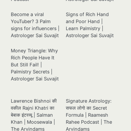
Become a viral
Signs of Rich Hand
YouTuber? 3 Palm
and Poor Hand |
signs for influencers |
Learn Palmistry |
Astrologer Sai Suvajit
Astrologer Sai Suvajit
Money Triangle: Why
Rich People Have It
But Still Fail! |
Palmistry Secrets |
Astrologer Sai Suvajit
Lawrence Bishnoi की
Signature Astrology:
वकील Rajni Khatri का
सफल लोगो का Secret
बेबाक इंटरव्यू | Salman
Formula | Raamesh
Khan | Moosewala |
Rahee Podcast | The
The Arvindams
Arvindams