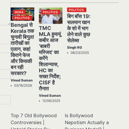
POLITICS
INDIA
POLITICS
बिग बॉस 19:
POLITICS
सलमान खान
Bengal से
TMC
के शो में भाग
Kerala तक
MLA हुमायूं
लेने वाले कुछ
चुनावी बिगुल!
कबीर आज
सेलेब्स
तारीखों का
‘बाबरी
Singh RG
एलान, कहां
मस्जिद’ का
08/23/2025
कितने फेज
करेंगे
और किसकी
शिलान्यास,
बन रही
HC का
सरकार?
सख्त निर्देश;
Vinod Suman
CISF है
03/16/2026
तैनात
Vinod Suman
12/06/2025
Top 7 Old Bollywood
Is Bollywood
Controversies |
Nepotism Actually a