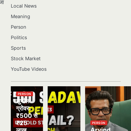
वजा
Local News
Meaning
Person
Politics
Sports
Stock Market
YouTube Videos
PERSON
सुनील
ग्रोवर:
₹500 से
₹25
PERSON
Arvind
लाख