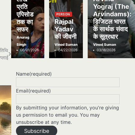
Yograj (The
प्रति
Arvindams):
एपिसोड
PERSON
Rajpal
डिजिटल भारत
तक का
Yadav
के सार्थक संवाद
सफर
की जीवनी
के सूत्रधार
Anurag
Singh
Vinod Suman
Vinod Suman
तिथि
06/01/2026
04/22/2026
03/18/2026
प्लाई
Name
(required)
Email
(required)
By submitting your information, you're giving
us permission to email you. You may
unsubscribe at any time.
Subscribe