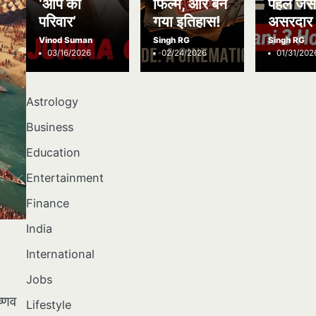
‘आप का
फिल्में, और बन
पहले जैस
परिवार’
गया इतिहास!
असरदार 
Vinod Suman
Singh RG
Singh RG
03/16/2026
02/24/2026
01/31/202
Astrology
Business
Education
Entertainment
Finance
India
International
Jobs
ष्णव
Lifestyle