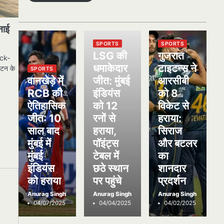
नाई
SPORTS
SPORTS
LSG की
गुजरात
ock-
धमाकेदार
टाइटन्स ने
यटन के
SPORTS
वानखेड़े में
जीत: मुंबई
आरसीबी
RCB की
इंडियंस
को 8
ऐतिहासिक
को 12
विकेट से
जीत: 10
रनों से
हराया:
साल बाद
हराया,
सिराज
मुंबई में
पॉइंट्स
और बटलर
मुंबई
टेबल में
का
इंडियंस
छठे स्थान
शानदार
को हराया
पर पहुंचे
प्रदर्शन
Anurag Singh
Anurag Singh
Anurag Singh
04/07/2025
04/04/2025
04/02/2025