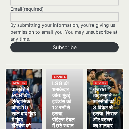
Email
(required)
By submitting your information, you're giving us
permission to email you. You may unsubscribe at
any time.
Subscribe
SPORTS
LSG की
SPORTS
SPORTS
वानखेड़े में
धमाकेदार
गुजरात
RCB की
जीत: मुंबई
टाइटन्स ने
ऐतिहासिक
इंडियंस को
आरसीबी को
जीत: 10
12 रनों से
8 विकेट से
साल बाद मुंबई
हराया,
हराया: सिराज
में मुंबई
पॉइंट्स टेबल
और बटलर
इंडियंस को
में छठे स्थान
का शानदार