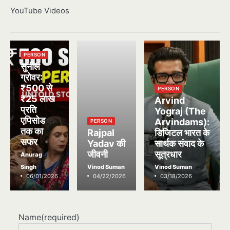
YouTube Videos
PERSON
सुनील
ग्रोवर:
₹500 से
PERSON
₹25 लाख
Arvind
प्रति
Yograj (The
एपिसोड
Arvindams):
PERSON
तक का
Rajpal
डिजिटल भारत के
सफर
Yadav की
सार्थक संवाद के
जीवनी
सूत्रधार
Anurag
Singh
Vinod Suman
Vinod Suman
06/01/2026
04/22/2026
03/18/2026
Name
(required)