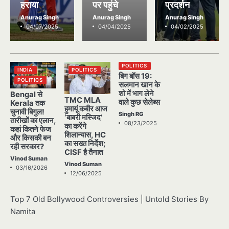
हराया
पर पहुंचे
प्रदर्शन
Anurag Singh
Anurag Singh
Anurag Singh
04/07/2025
04/04/2025
04/02/2025
POLITICS
INDIA
POLITICS
बिग बॉस 19:
POLITICS
सलमान खान के
शो में भाग लेने
Bengal से
TMC MLA
वाले कुछ सेलेब्स
Kerala तक
हुमायूं कबीर आज
चुनावी बिगुल!
Singh RG
‘बाबरी मस्जिद’
तारीखों का एलान,
08/23/2025
का करेंगे
कहां कितने फेज
शिलान्यास, HC
और किसकी बन
का सख्त निर्देश;
रही सरकार?
CISF है तैनात
Vinod Suman
Vinod Suman
03/16/2026
12/06/2025
Top 7 Old Bollywood Controversies | Untold Stories By
Namita