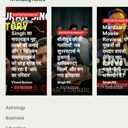
ENTERTAINMENT
Archana
ENTERTAINMEN
Puran
Mardaani 
Singh का
Movie
ENTERTAINMENT
सरप्राइज मूव:
बॉलीवुड की वो
Review: रा
लाखों की कमाई
गलतियाँ: जब
मुखर्जी की
और 1 मिलियन
सुपरस्टार्स ने
दमदार वापसी,
सब्सक्राइबर्स
ठुकराई
लेकिन क्या
को छोड़ ब्रेक पर
ब्लॉकबस्टर
तीसरी कड़ी
जा रहा है ‘आप
फिल्में, और बन
पहले जैसी
का परिवार’
गया इतिहास!
असरदार है?
Vinod Suman
Singh RG
Singh RG
03/16/2026
02/24/2026
01/31/2026
Astrology
Business