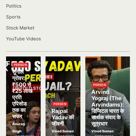
Politics
Sports
Stock Market
YouTube Videos
PERSON
सुनील
ग्रोवर:
₹500 से
PERSON
₹25 लाख
Arvind
प्रति
Yograj (The
एपिसोड
Arvindams):
PERSON
तक का
Rajpal
डिजिटल भारत के
सफर
Yadav की
सार्थक संवाद के
जीवनी
सूत्रधार
Anurag
Singh
Vinod Suman
Vinod Suman