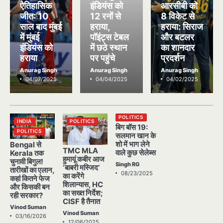
ऐतिहासिक
इंडियंस को
आरसीबी को
जीत: 10
12 रनों से
8 विकेट से
साल बाद मुंबई
हराया,
हराया: सिराज
में मुंबई
पॉइंट्स टेबल
और बटलर
इंडियंस को
में छठे स्थान
का शानदार
हराया
पर पहुंचे
प्रदर्शन
Anurag Singh
Anurag Singh
Anurag Singh
04/07/2025
04/04/2025
04/02/2025
POLITICS
INDIA
POLITICS
बिग बॉस 19:
POLITICS
सलमान खान के
शो में भाग लेने
Bengal से
TMC MLA
वाले कुछ सेलेब्स
Kerala तक
हुमायूं कबीर आज
चुनावी बिगुल!
Singh RG
‘बाबरी मस्जिद’
तारीखों का एलान,
08/23/2025
का करेंगे
कहां कितने फेज
शिलान्यास, HC
और किसकी बन
का सख्त निर्देश;
रही सरकार?
CISF है तैनात
Vinod Suman
Vinod Suman
03/16/2026
12/06/2025