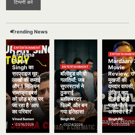
Trending News
ENTERTAINMENT
Archana
ENTERTAINMEN
Puran
Mardaani 
Singh का
Movie
ENTERTAINMENT
सरप्राइज मूव:
बॉलीवुड की वो
Review: रा
लाखों की कमाई
गलतियाँ: जब
मुखर्जी की
और 1 मिलियन
सुपरस्टार्स ने
दमदार वापसी,
सब्सक्राइबर्स
ठुकराई
लेकिन क्या
को छोड़ ब्रेक पर
ब्लॉकबस्टर
तीसरी कड़ी
जा रहा है ‘आप
फिल्में, और बन
पहले जैसी
का परिवार’
गया इतिहास!
असरदार है?
Vinod Suman
Singh RG
Singh RG
03/16/2026
02/24/2026
01/31/2026