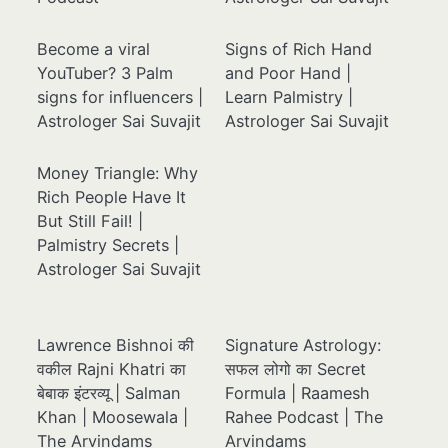
Become a viral
Signs of Rich Hand
YouTuber? 3 Palm
and Poor Hand |
signs for influencers |
Learn Palmistry |
Astrologer Sai Suvajit
Astrologer Sai Suvajit
Money Triangle: Why
Rich People Have It
But Still Fail! |
Palmistry Secrets |
Astrologer Sai Suvajit
Lawrence Bishnoi की
Signature Astrology:
वकील Rajni Khatri का
सफल लोगो का Secret
बेबाक इंटरव्यू | Salman
Formula | Raamesh
Khan | Moosewala |
Rahee Podcast | The
The Arvindams
Arvindams