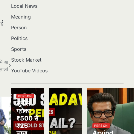
Local News
Meaning
गई
Person
Politics
Sports
Stock Market
ें आ
ूचाल!
YouTube Videos
PERSON
सुनील
ग्रोवर:
₹500 से
₹25
PERSON
Arvind
लाख