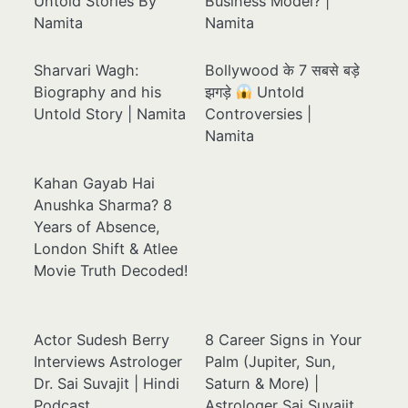
Untold Stories By
Business Model? |
Namita
Namita
Sharvari Wagh:
Bollywood के 7 सबसे बड़े
Biography and his
झगड़े
Untold
Untold Story | Namita
Controversies |
Namita
Kahan Gayab Hai
Anushka Sharma? 8
Years of Absence,
London Shift & Atlee
Movie Truth Decoded!
Actor Sudesh Berry
8 Career Signs in Your
Interviews Astrologer
Palm (Jupiter, Sun,
Dr. Sai Suvajit | Hindi
Saturn & More) |
Podcast
Astrologer Sai Suvajit