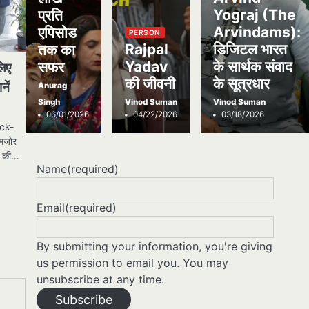
Yograj (The
प्रति
Arvindams):
एपिसोड
PERSON
Rajpal
डिजिटल भारत
तक का
Yadav
के सार्थक संवाद
सफर
लिए
की जीवनी
के सूत्रधार
नें
Anurag
Singh
Vinod Suman
Vinod Suman
06/01/2026
04/22/2026
03/18/2026
ock-
कमजोर
ा’ की…
Name
(required)
Email
(required)
By submitting your information, you're giving
us permission to email you. You may
unsubscribe at any time.
Subscribe