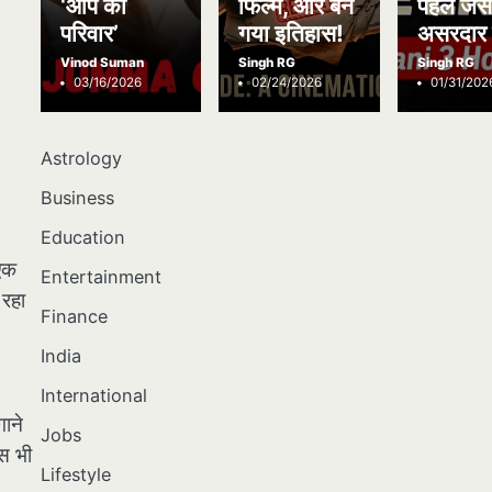
‘आप का
फिल्में, और बन
पहले जैस
परिवार’
गया इतिहास!
असरदार 
Vinod Suman
Singh RG
Singh RG
03/16/2026
02/24/2026
01/31/202
Astrology
Business
Education
 एक
Entertainment
 रहा
Finance
India
International
गाने
Jobs
्स भी
Lifestyle