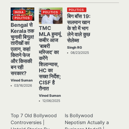
POLITICS
INDIA
POLITICS
बिग बॉस 19:
POLITICS
सलमान खान
Bengal से
TMC
के शो में भाग
Kerala तक
MLA हुमायूं
लेने वाले कुछ
चुनावी बिगुल!
कबीर आज
सेलेब्स
तारीखों का
‘बाबरी
Singh RG
एलान, कहां
मस्जिद’ का
08/23/2025
कितने फेज
करेंगे
और किसकी
शिलान्यास,
बन रही
HC का
सरकार?
सख्त निर्देश;
Vinod Suman
CISF है
03/16/2026
तैनात
Vinod Suman
12/06/2025
Top 7 Old Bollywood
Is Bollywood
Controversies |
Nepotism Actually a