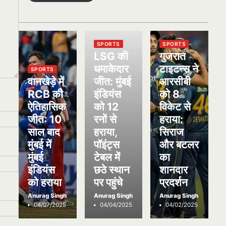
SPORTS
SPORTS
LSG की
गुजरात
धमाकेदार
टाइटन्स ने
SPORTS
वानखेड़े में
जीत: मुंबई
आरसीबी
RCB की
इंडियंस
को 8
ऐतिहासिक
को 12
विकेट से
जीत: 10
रनों से
हराया:
साल बाद
हराया,
सिराज
मुंबई में
पॉइंट्स
और बटलर
मुंबई
टेबल में
का
इंडियंस
छठे स्थान
शानदार
को हराया
पर पहुंचे
प्रदर्शन
Anurag Singh
Anurag Singh
Anurag Singh
04/07/2025
04/04/2025
04/02/2025