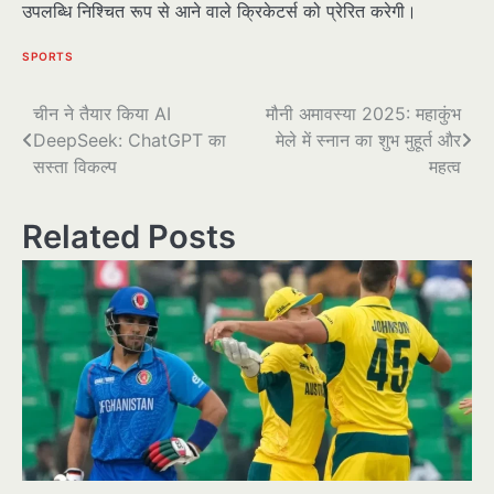
उपलब्धि निश्चित रूप से आने वाले क्रिकेटर्स को प्रेरित करेगी।
SPORTS
पोस्ट
चीन ने तैयार किया AI
मौनी अमावस्या 2025: महाकुंभ
DeepSeek: ChatGPT का
मेले में स्नान का शुभ मुहूर्त और
नेविगेशन
सस्ता विकल्प
महत्व
Related Posts