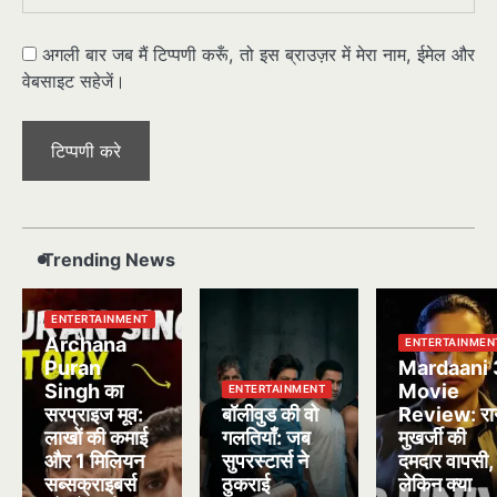
अगली बार जब मैं टिप्पणी करूँ, तो इस ब्राउज़र में मेरा नाम, ईमेल और
वेबसाइट सहेजें।
Trending News
ENTERTAINMENT
Archana
ENTERTAINMEN
Puran
Mardaani 
Singh का
Movie
ENTERTAINMENT
सरप्राइज मूव:
बॉलीवुड की वो
Review: रा
लाखों की कमाई
गलतियाँ: जब
मुखर्जी की
और 1 मिलियन
सुपरस्टार्स ने
दमदार वापसी,
सब्सक्राइबर्स
ठुकराई
लेकिन क्या