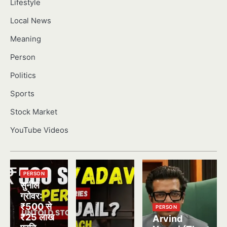
Lifestyle
Local News
Meaning
Person
Politics
Sports
Stock Market
YouTube Videos
PERSON
सुनील
ग्रोवर:
₹500 से
PERSON
₹25 लाख
Arvind