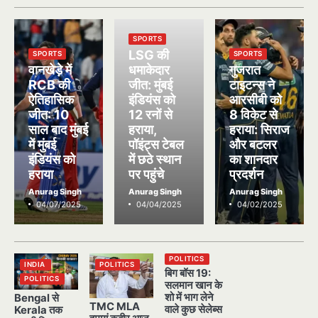
SPORTS
LSG की
SPORTS
SPORTS
वानखेड़े में
धमाकेदार
गुजरात
RCB की
जीत: मुंबई
टाइटन्स ने
ऐतिहासिक
इंडियंस को
आरसीबी को
जीत: 10
12 रनों से
8 विकेट से
साल बाद मुंबई
हराया,
हराया: सिराज
में मुंबई
पॉइंट्स टेबल
और बटलर
इंडियंस को
में छठे स्थान
का शानदार
हराया
पर पहुंचे
प्रदर्शन
Anurag Singh
Anurag Singh
Anurag Singh
04/07/2025
04/04/2025
04/02/2025
POLITICS
INDIA
POLITICS
बिग बॉस 19:
POLITICS
सलमान खान के
शो में भाग लेने
Bengal से
TMC MLA
वाले कुछ सेलेब्स
Kerala तक