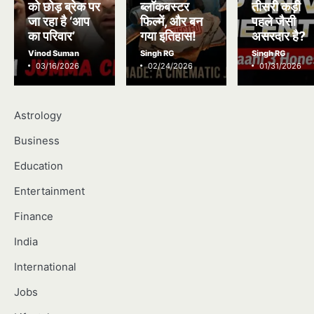
को छोड़ ब्रेक पर
ब्लॉकबस्टर
तीसरी कड़ी
जा रहा है ‘आप
फिल्में, और बन
पहले जैसी
का परिवार’
गया इतिहास!
असरदार है?
Vinod Suman
Singh RG
Singh RG
03/16/2026
02/24/2026
01/31/2026
Astrology
Business
Education
Entertainment
Finance
India
International
Jobs