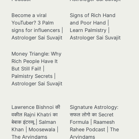
Become a viral
Signs of Rich Hand
YouTuber? 3 Palm
and Poor Hand |
signs for influencers |
Learn Palmistry |
Astrologer Sai Suvajit
Astrologer Sai Suvajit
Money Triangle: Why
Rich People Have It
But Still Fail! |
Palmistry Secrets |
Astrologer Sai Suvajit
Lawrence Bishnoi की
Signature Astrology:
वकील Rajni Khatri का
सफल लोगो का Secret
बेबाक इंटरव्यू | Salman
Formula | Raamesh
Khan | Moosewala |
Rahee Podcast | The
The Arvindams
Arvindams