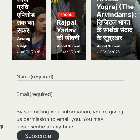
Yograj (The
प्रति
Arvindams):
एपिसोड
PERSON
Rajpal
डिजिटल भारत
तक का
Yadav
के सार्थक संवाद
सफर
की जीवनी
के सूत्रधार
Anurag
Singh
Vinod Suman
Vinod Suman
06/01/2026
04/22/2026
03/18/2026
Name
(required)
Email
(required)
By submitting your information, you're giving
us permission to email you. You may
यह
unsubscribe at any time.
श
Subscribe