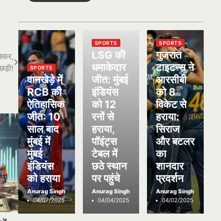
SPORTS
SPORTS
LSG की
गुजरात
क्कर,
धमाकेदार
टाइटन्स ने
छड़ी!
SPORTS
वानखेड़े में
जीत: मुंबई
आरसीबी
RCB की
इंडियंस
को 8
ऐतिहासिक
को 12
विकेट से
जीत: 10
रनों से
हराया:
साल बाद
हराया,
सिराज
मुंबई में
पॉइंट्स
और बटलर
मुंबई
टेबल में
का
इंडियंस
छठे स्थान
शानदार
को हराया
पर पहुंचे
प्रदर्शन
Anurag Singh
Anurag Singh
Anurag Singh
04/07/2025
04/04/2025
04/02/2025