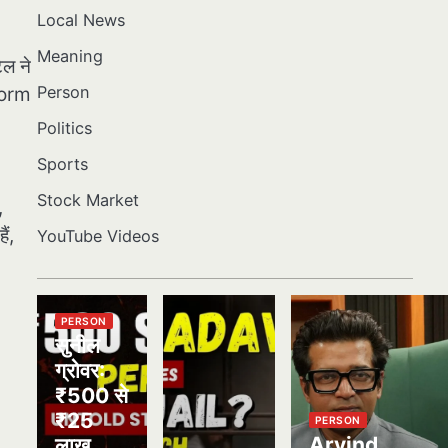
Local News
Meaning
ेल ने
Person
iform
Politics
Sports
Stock Market
,
ैं,
YouTube Videos
PERSON
सुनील
ग्रोवर:
₹500 से
₹25
PERSON
Arvind
लाख