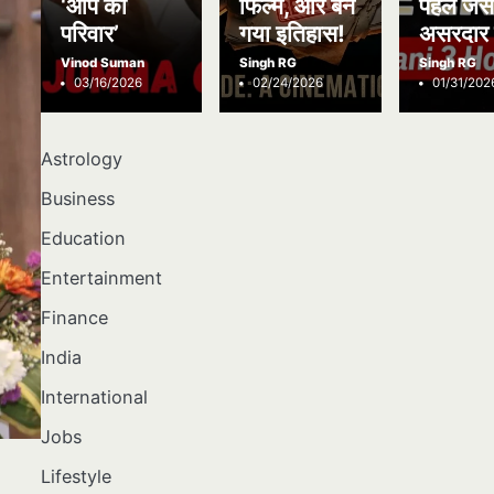
‘आप का
फिल्में, और बन
पहले जैस
परिवार’
गया इतिहास!
असरदार 
Vinod Suman
Singh RG
Singh RG
03/16/2026
02/24/2026
01/31/202
Astrology
Business
Education
Entertainment
Finance
India
International
Jobs
Lifestyle