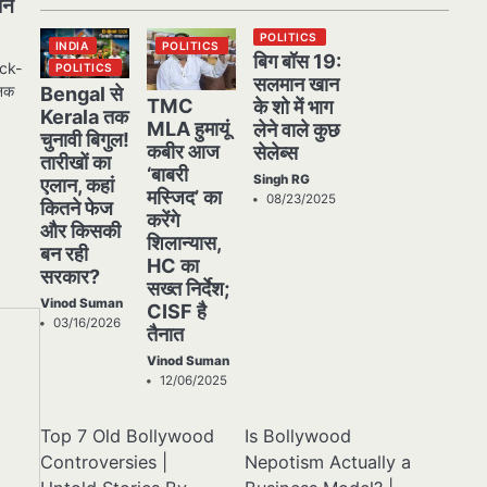
ें
POLITICS
INDIA
POLITICS
बिग बॉस 19:
ock-
POLITICS
सलमान खान
जनक
Bengal से
TMC
के शो में भाग
Kerala तक
MLA हुमायूं
लेने वाले कुछ
चुनावी बिगुल!
कबीर आज
सेलेब्स
तारीखों का
‘बाबरी
Singh RG
एलान, कहां
मस्जिद’ का
08/23/2025
कितने फेज
करेंगे
और किसकी
शिलान्यास,
बन रही
HC का
सरकार?
सख्त निर्देश;
Vinod Suman
CISF है
03/16/2026
तैनात
Vinod Suman
12/06/2025
Top 7 Old Bollywood
Is Bollywood
Controversies |
Nepotism Actually a