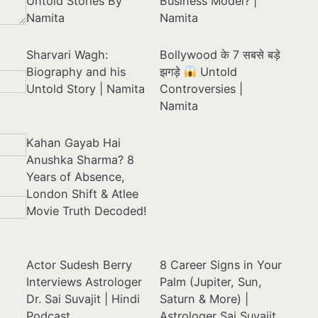
Untold Stories By
Business Model? |
Namita
Namita
Sharvari Wagh:
Bollywood के 7 सबसे बड़े
Biography and his
झगड़े
Untold
Untold Story | Namita
Controversies |
Namita
Kahan Gayab Hai
Anushka Sharma? 8
Years of Absence,
London Shift & Atlee
Movie Truth Decoded!
Actor Sudesh Berry
8 Career Signs in Your
Interviews Astrologer
Palm (Jupiter, Sun,
Dr. Sai Suvajit | Hindi
Saturn & More) |
Podcast
Astrologer Sai Suvajit