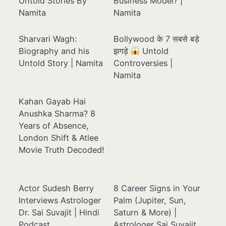
Untold Stories By
Business Model? |
Namita
Namita
Sharvari Wagh:
Bollywood के 7 सबसे बड़े
Biography and his
झगड़े
Untold
Untold Story | Namita
Controversies |
Namita
Kahan Gayab Hai
Anushka Sharma? 8
Years of Absence,
London Shift & Atlee
Movie Truth Decoded!
Actor Sudesh Berry
8 Career Signs in Your
Interviews Astrologer
Palm (Jupiter, Sun,
Dr. Sai Suvajit | Hindi
Saturn & More) |
Podcast
Astrologer Sai Suvajit