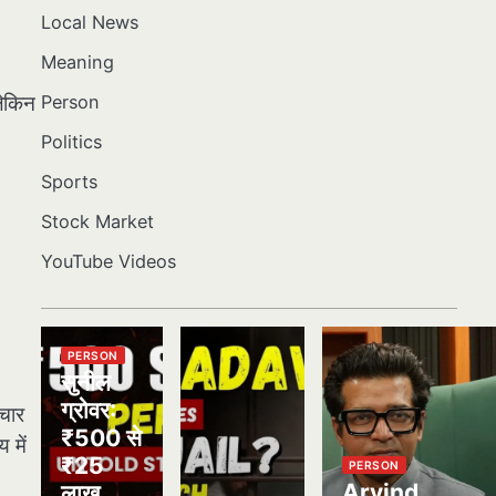
Local News
Meaning
Person
लेकिन
Politics
Sports
Stock Market
YouTube Videos
PERSON
सुनील
ग्रोवर:
चार
₹500 से
 में
₹25
PERSON
Arvind
लाख