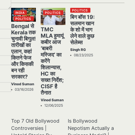
POLITICS
INDIA
POLITICS
बिग बॉस 19:
POLITICS
सलमान खान
Bengal से
TMC
के शो में भाग
Kerala तक
MLA हुमायूं
लेने वाले कुछ
चुनावी बिगुल!
कबीर आज
सेलेब्स
तारीखों का
‘बाबरी
Singh RG
एलान, कहां
मस्जिद’ का
08/23/2025
कितने फेज
करेंगे
और किसकी
शिलान्यास,
बन रही
HC का
सरकार?
सख्त निर्देश;
Vinod Suman
CISF है
03/16/2026
तैनात
Vinod Suman
12/06/2025
Top 7 Old Bollywood
Is Bollywood
Controversies |
Nepotism Actually a