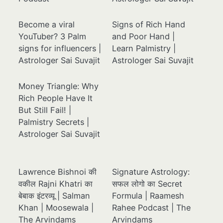
Become a viral
Signs of Rich Hand
YouTuber? 3 Palm
and Poor Hand |
signs for influencers |
Learn Palmistry |
Astrologer Sai Suvajit
Astrologer Sai Suvajit
Money Triangle: Why
Rich People Have It
But Still Fail! |
Palmistry Secrets |
Astrologer Sai Suvajit
Lawrence Bishnoi की
Signature Astrology:
वकील Rajni Khatri का
सफल लोगो का Secret
बेबाक इंटरव्यू | Salman
Formula | Raamesh
Khan | Moosewala |
Rahee Podcast | The
The Arvindams
Arvindams