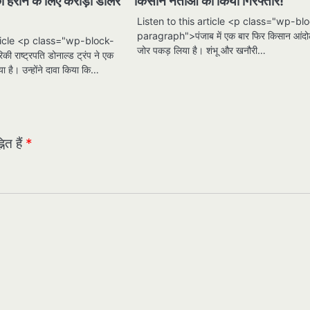
 हराने के लिए करोड़ों डॉलर
किसान नेताओं को किया गिरफ्तार!
Listen to this article <p class="wp-bl
paragraph">पंजाब में एक बार फिर किसान आंदो
rticle <p class="wp-block-
जोर पकड़ लिया है। शंभू और खनौरी…
राष्ट्रपति डोनाल्ड ट्रंप ने एक
या है। उन्होंने दावा किया कि…
ित हैं
*