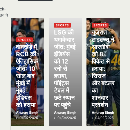
ock-
लन ने
SPORTS
SPORTS
LSG की
गुजरात
धमाकेदार
टाइटन्स ने
SPORTS
वानखेड़े में
जीत: मुंबई
आरसीबी
RCB की
इंडियंस
को 8
ऐतिहासिक
को 12
विकेट से
जीत: 10
रनों से
हराया:
साल बाद
हराया,
सिराज
मुंबई में
पॉइंट्स
और बटलर
मुंबई
टेबल में
का
इंडियंस
छठे स्थान
शानदार
को हराया
पर पहुंचे
प्रदर्शन
Anurag Singh
Anurag Singh
Anurag Singh
04/07/2025
04/04/2025
04/02/2025