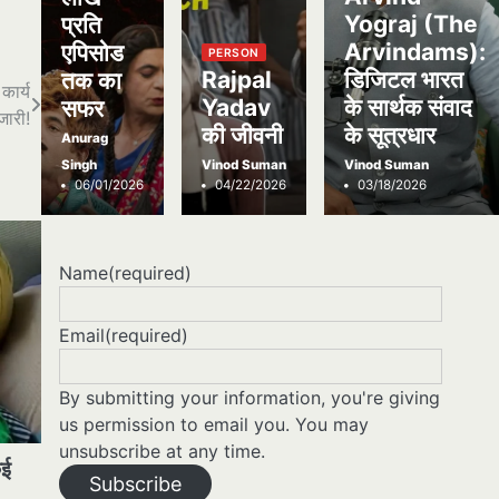
Yograj (The
प्रति
Arvindams):
एपिसोड
PERSON
Rajpal
डिजिटल भारत
तक का
कार्य
Yadav
के सार्थक संवाद
सफर
जारी!
की जीवनी
के सूत्रधार
Anurag
Singh
Vinod Suman
Vinod Suman
06/01/2026
04/22/2026
03/18/2026
Name
(required)
Email
(required)
By submitting your information, you're giving
us permission to email you. You may
unsubscribe at any time.
कई
Subscribe