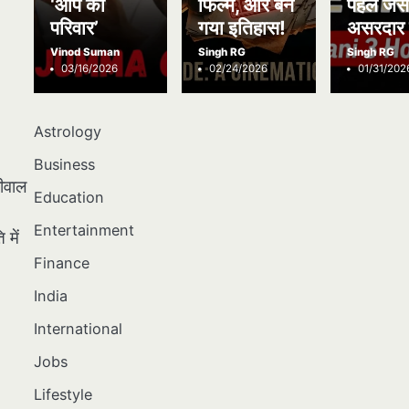
‘आप का
फिल्में, और बन
पहले जैस
परिवार’
गया इतिहास!
असरदार 
Vinod Suman
Singh RG
Singh RG
03/16/2026
02/24/2026
01/31/202
Astrology
Business
रीवाल
Education
Entertainment
में
Finance
India
International
Jobs
Lifestyle