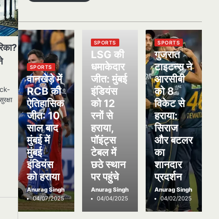
SPORTS
SPORTS
ेरिका?
LSG की
गुजरात
ने
धमाकेदार
टाइटन्स ने
SPORTS
वानखेड़े में
जीत: मुंबई
आरसीबी
RCB की
इंडियंस
को 8
ock-
ुरक्षा
ऐतिहासिक
को 12
विकेट से
जीत: 10
रनों से
हराया:
साल बाद
हराया,
सिराज
मुंबई में
पॉइंट्स
और बटलर
मुंबई
टेबल में
का
इंडियंस
छठे स्थान
शानदार
को हराया
पर पहुंचे
प्रदर्शन
Anurag Singh
Anurag Singh
Anurag Singh
04/07/2025
04/04/2025
04/02/2025