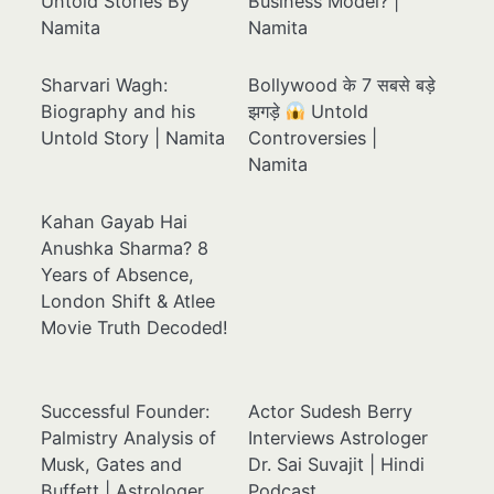
Untold Stories By
Business Model? |
Namita
Namita
Sharvari Wagh:
Bollywood के 7 सबसे बड़े
Biography and his
झगड़े
Untold
Untold Story | Namita
Controversies |
Namita
Kahan Gayab Hai
Anushka Sharma? 8
Years of Absence,
London Shift & Atlee
Movie Truth Decoded!
Successful Founder:
Actor Sudesh Berry
Palmistry Analysis of
Interviews Astrologer
Musk, Gates and
Dr. Sai Suvajit | Hindi
Buffett | Astrologer
Podcast