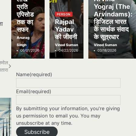
Yograj (The
प्रति
Arvindams):
एपिसोड
PERSON
Rajpal
डिजिटल भारत
तक का
ना
Yadav
के सार्थक संवाद
सफर
की जीवनी
के सूत्रधार
Anurag
Singh
Vinod Suman
Vinod Suman
06/01/2026
04/22/2026
03/18/2026
अनमोल
ितारा
Name
(required)
Email
(required)
By submitting your information, you're giving
us permission to email you. You may
unsubscribe at any time.
Subscribe