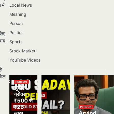
में
Local News
Meaning
Person
Politics
लिए
समय,
Sports
Stock Market
YouTube Videos
़े
ामिल
PERSON
सुनील
ग्रोवर:
₹500 से
₹25
PERSON
Arvind
लाख