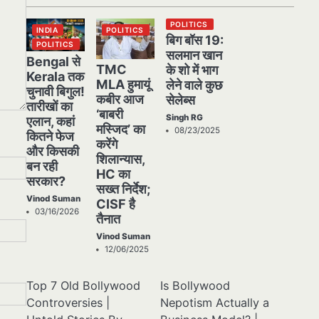
POLITICS
INDIA
POLITICS
बिग बॉस 19:
POLITICS
सलमान खान
Bengal से
TMC
के शो में भाग
Kerala तक
MLA हुमायूं
लेने वाले कुछ
चुनावी बिगुल!
कबीर आज
सेलेब्स
तारीखों का
‘बाबरी
Singh RG
एलान, कहां
मस्जिद’ का
08/23/2025
कितने फेज
करेंगे
और किसकी
शिलान्यास,
बन रही
HC का
सरकार?
सख्त निर्देश;
Vinod Suman
CISF है
03/16/2026
तैनात
Vinod Suman
12/06/2025
Top 7 Old Bollywood
Is Bollywood
Controversies |
Nepotism Actually a