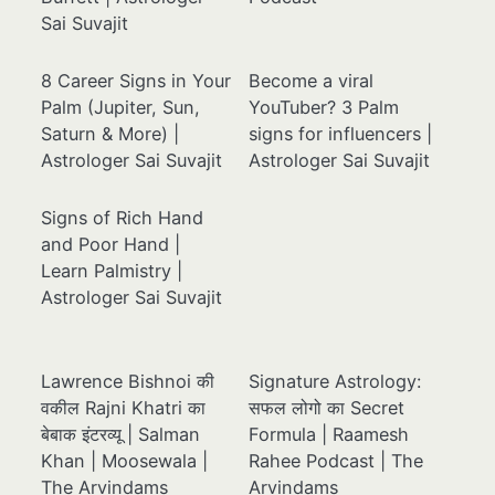
Sai Suvajit
8 Career Signs in Your
Become a viral
Palm (Jupiter, Sun,
YouTuber? 3 Palm
Saturn & More) |
signs for influencers |
Astrologer Sai Suvajit
Astrologer Sai Suvajit
Signs of Rich Hand
and Poor Hand |
Learn Palmistry |
Astrologer Sai Suvajit
Lawrence Bishnoi की
Signature Astrology:
वकील Rajni Khatri का
सफल लोगो का Secret
बेबाक इंटरव्यू | Salman
Formula | Raamesh
Khan | Moosewala |
Rahee Podcast | The
The Arvindams
Arvindams