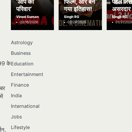
‘आप का
फिल्में, और बन
पहले जैस
परिवार’
गया इतिहास!
असरदार 
Vinod Suman
Singh RG
Singh RG
03/16/2026
02/24/2026
01/31/202
Astrology
Business
999 के
Education
Entertainment
Finance
ंबर
India
ें
International
Jobs
Lifestyle
्जन,