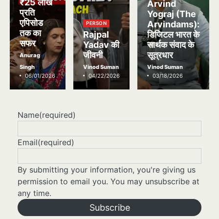
₹25 लाख
Arvind
प्रति
Yograj (The
एपिसोड
Arvindams):
PERSON
तक का
Rajpal
डिजिटल भारत के
सफर
Yadav की
सार्थक संवाद के
जीवनी
सूत्रधार
Anurag
Singh
Vinod Suman
Vinod Suman
06/01/2026
04/22/2026
03/18/2026
Name
(required)
Email
(required)
By submitting your information, you're giving us
permission to email you. You may unsubscribe at
any time.
Subscribe