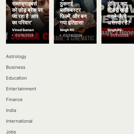
सब्सक्राइबर्स
ठुकराई
लेकिन क्या
को छोड़ ब्रेक पर
ब्लॉकबस्टर
तीसरी कड़ी
जा रहा है ‘आप
फिल्में, और बन
पहले जैसी
का परिवार’
गया इतिहास!
असरदार है?
Vinod Suman
Singh RG
Singh RG
03/16/2026
02/24/2026
01/31/2026
Astrology
Business
Education
Entertainment
Finance
India
International
Jobs