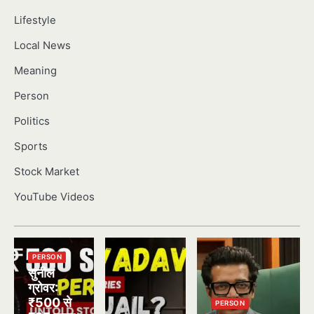
Lifestyle
Local News
Meaning
Person
Politics
Sports
Stock Market
YouTube Videos
PERSON
सुनील
ग्रोवर:
₹500 से
PERSON