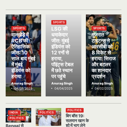
SPORTS
LSG की
SPORTS
SPORTS
वानखेड़े में
धमाकेदार
गुजरात
RCB की
जीत: मुंबई
टाइटन्स ने
ऐतिहासिक
इंडियंस को
आरसीबी को
जीत: 10
12 रनों से
8 विकेट से
साल बाद मुंबई
हराया,
हराया: सिराज
में मुंबई
पॉइंट्स टेबल
और बटलर
इंडियंस को
में छठे स्थान
का शानदार
हराया
पर पहुंचे
प्रदर्शन
Anurag Singh
Anurag Singh
Anurag Singh
04/07/2025
04/04/2025
04/02/2025
POLITICS
INDIA
POLITICS
बिग बॉस 19:
POLITICS
सलमान खान के
शो में भाग लेने
Bengal से