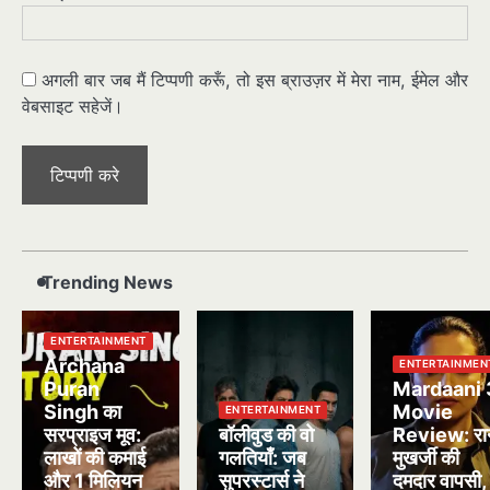
अगली बार जब मैं टिप्पणी करूँ, तो इस ब्राउज़र में मेरा नाम, ईमेल और
वेबसाइट सहेजें।
Trending News
ENTERTAINMENT
Archana
ENTERTAINMEN
Puran
Mardaani 
Singh का
Movie
ENTERTAINMENT
सरप्राइज मूव:
बॉलीवुड की वो
Review: रा
लाखों की कमाई
गलतियाँ: जब
मुखर्जी की
और 1 मिलियन
सुपरस्टार्स ने
दमदार वापसी,