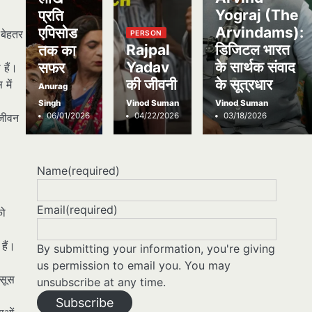
Yograj (The
प्रति
।
Arvindams):
एपिसोड
 बेहतर
PERSON
Rajpal
डिजिटल भारत
तक का
Yadav
के सार्थक संवाद
सफर
 हैं।
की जीवनी
के सूत्रधार
में
Anurag
Singh
Vinod Suman
Vinod Suman
06/01/2026
04/22/2026
03/18/2026
 जीवन
Name
(required)
Email
(required)
को
हैं।
By submitting your information, you're giving
us permission to email you. You may
हसूस
unsubscribe at any time.
Subscribe