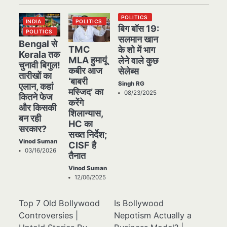
POLITICS
INDIA
POLITICS
बिग बॉस 19:
POLITICS
सलमान खान
Bengal से
TMC
के शो में भाग
Kerala तक
MLA हुमायूं
लेने वाले कुछ
चुनावी बिगुल!
कबीर आज
सेलेब्स
तारीखों का
‘बाबरी
Singh RG
एलान, कहां
मस्जिद’ का
08/23/2025
कितने फेज
करेंगे
और किसकी
शिलान्यास,
बन रही
HC का
सरकार?
सख्त निर्देश;
Vinod Suman
CISF है
03/16/2026
तैनात
Vinod Suman
12/06/2025
Top 7 Old Bollywood
Is Bollywood
Controversies |
Nepotism Actually a