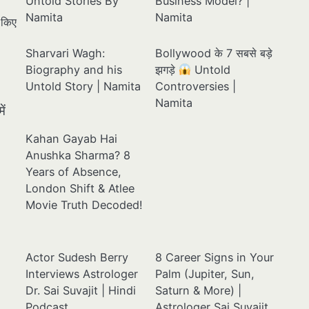
Untold Stories By
Business Model? |
Namita
Namita
 किए
Sharvari Wagh:
Bollywood के 7 सबसे बड़े
Biography and his
झगड़े
Untold
Untold Story | Namita
Controversies |
Namita
ें
Kahan Gayab Hai
Anushka Sharma? 8
Years of Absence,
London Shift & Atlee
Movie Truth Decoded!
Actor Sudesh Berry
8 Career Signs in Your
Interviews Astrologer
Palm (Jupiter, Sun,
Dr. Sai Suvajit | Hindi
Saturn & More) |
Podcast
Astrologer Sai Suvajit