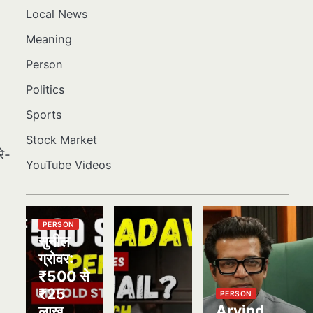
Local News
Meaning
Person
Politics
Sports
Stock Market
रे-
YouTube Videos
PERSON
सुनील
ग्रोवर:
₹500 से
₹25
PERSON
Arvind
लाख