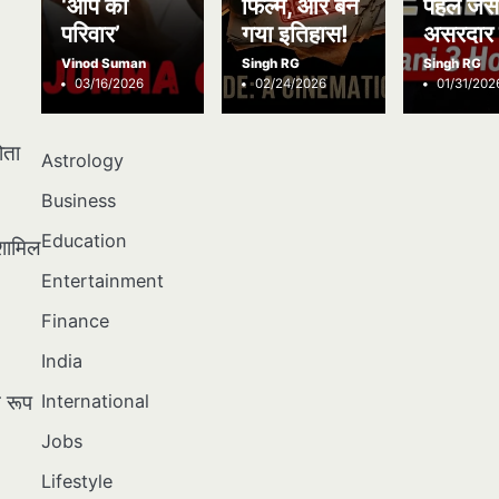
‘आप का
फिल्में, और बन
पहले जैस
परिवार’
गया इतिहास!
असरदार 
Vinod Suman
Singh RG
Singh RG
03/16/2026
02/24/2026
01/31/202
ोता
Astrology
Business
Education
 शामिल
Entertainment
Finance
India
International
त रूप
Jobs
Lifestyle