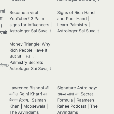
्धा
Become a viral
Signs of Rich Hand
ता
YouTuber? 3 Palm
and Poor Hand |
signs for influencers |
Learn Palmistry |
ै।
Astrologer Sai Suvajit
Astrologer Sai Suvajit
आपको
Money Triangle: Why
Rich People Have It
But Still Fail! |
Palmistry Secrets |
विष्य
Astrologer Sai Suvajit
Lawrence Bishnoi की
Signature Astrology:
वकील Rajni Khatri का
सफल लोगो का Secret
बेबाक इंटरव्यू | Salman
Formula | Raamesh
Khan | Moosewala |
Rahee Podcast | The
The Arvindams
Arvindams