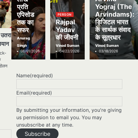
Yograj (The
प्रति
Arvindams):
एपिसोड
PERSON
Rajpal
डिजिटल भारत
तक का
Yadav
के सार्थक संवाद
सफर
र उतरा
की जीवनी
के सूत्रधार
Anurag
भियान
Singh
Vinod Suman
Vinod Suman
06/01/2026
04/22/2026
03/18/2026
ock-
े
ंदोलन
Name
(required)
Email
(required)
By submitting your information, you're giving
us permission to email you. You may
unsubscribe at any time.
Subscribe