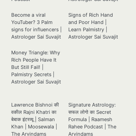
Become a viral
Signs of Rich Hand
YouTuber? 3 Palm
and Poor Hand |
signs for influencers |
Learn Palmistry |
Astrologer Sai Suvajit
Astrologer Sai Suvajit
Money Triangle: Why
Rich People Have It
But Still Fail! |
Palmistry Secrets |
Astrologer Sai Suvajit
Lawrence Bishnoi की
Signature Astrology:
वकील Rajni Khatri का
सफल लोगो का Secret
बेबाक इंटरव्यू | Salman
Formula | Raamesh
Khan | Moosewala |
Rahee Podcast | The
The Arvindams
Arvindams