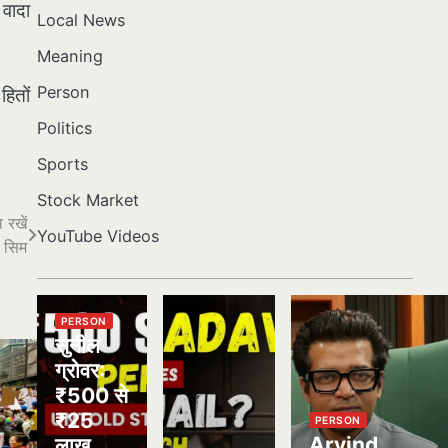
 वादा
Local News
Meaning
Person
हितों
Politics
Sports
Stock Market
 रखें
YouTube Videos
 सिम
PERSON
सुनील
ग्रोवर:
₹500 से
₹25
PERSON
Arvind
लाख