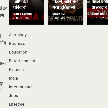
‘आप का
फिल्में, और बन
पहले जैस
परिवार’
गया इतिहास!
असरदार 
्ष को
Vinod Suman
Singh RG
Singh RG
ससे
03/16/2026
02/24/2026
01/31/202
Astrology
े
्मीद
Business
Education
Entertainment
ाप्त
Finance
India
बूत
International
न
Jobs
Lifestyle