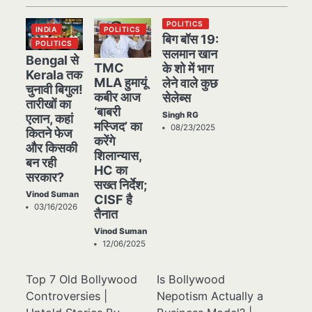
POLITICS
INDIA
POLITICS
बिग बॉस 19:
POLITICS
सलमान खान
Bengal से
TMC
के शो में भाग
Kerala तक
MLA हुमायूं
लेने वाले कुछ
चुनावी बिगुल!
कबीर आज
सेलेब्स
तारीखों का
‘बाबरी
Singh RG
एलान, कहां
मस्जिद’ का
08/23/2025
कितने फेज
करेंगे
और किसकी
शिलान्यास,
बन रही
HC का
सरकार?
सख्त निर्देश;
Vinod Suman
CISF है
03/16/2026
तैनात
Vinod Suman
12/06/2025
Top 7 Old Bollywood
Is Bollywood
Controversies |
Nepotism Actually a