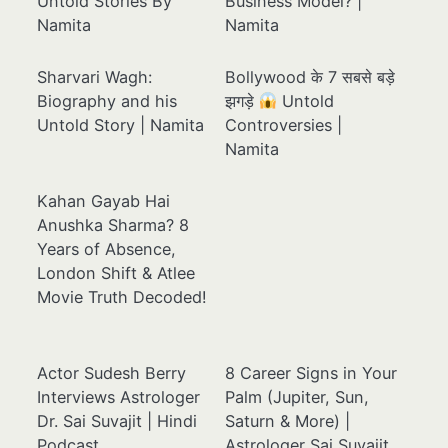
Untold Stories By
Business Model? |
Namita
Namita
Sharvari Wagh:
Bollywood के 7 सबसे बड़े
Biography and his
झगड़े
Untold
Untold Story | Namita
Controversies |
Namita
Kahan Gayab Hai
Anushka Sharma? 8
Years of Absence,
London Shift & Atlee
Movie Truth Decoded!
Actor Sudesh Berry
8 Career Signs in Your
Interviews Astrologer
Palm (Jupiter, Sun,
Dr. Sai Suvajit | Hindi
Saturn & More) |
Podcast
Astrologer Sai Suvajit