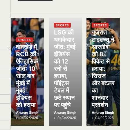
SPORTS
SPORTS
LSG की
गुजरात
धमाकेदार
टाइटन्स ने
SPORTS
वानखेड़े में
जीत: मुंबई
आरसीबी
RCB की
इंडियंस
को 8
ऐतिहासिक
को 12
विकेट से
जीत: 10
रनों से
हराया:
साल बाद
हराया,
सिराज
मुंबई में
पॉइंट्स
और बटलर
मुंबई
टेबल में
का
इंडियंस
छठे स्थान
शानदार
को हराया
पर पहुंचे
प्रदर्शन
Anurag Singh
Anurag Singh
Anurag Singh
04/07/2025
04/04/2025
04/02/2025