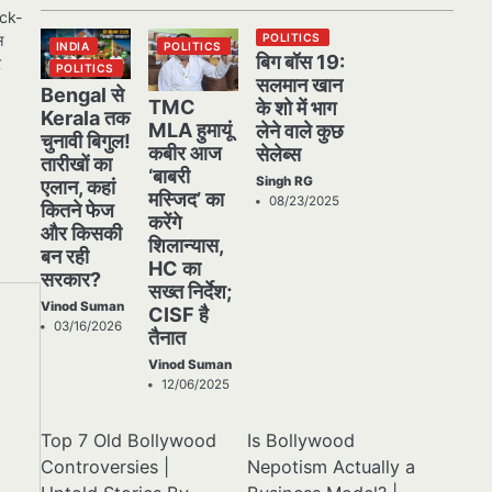
ock-
POLITICS
स
INDIA
POLITICS
बिग बॉस 19:
र
POLITICS
सलमान खान
Bengal से
TMC
के शो में भाग
Kerala तक
MLA हुमायूं
लेने वाले कुछ
चुनावी बिगुल!
कबीर आज
सेलेब्स
तारीखों का
‘बाबरी
Singh RG
एलान, कहां
मस्जिद’ का
08/23/2025
कितने फेज
करेंगे
और किसकी
शिलान्यास,
बन रही
HC का
सरकार?
सख्त निर्देश;
Vinod Suman
CISF है
03/16/2026
तैनात
Vinod Suman
12/06/2025
Top 7 Old Bollywood
Is Bollywood
Controversies |
Nepotism Actually a