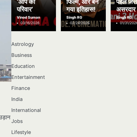
‘आप का
फिल्में, और बन
पहले जैस
परिवार’
गया इतिहास!
असरदार 
Vinod Suman
Singh RG
Singh RG
03/16/2026
02/24/2026
01/31/202
Astrology
Business
Education
Entertainment
Finance
India
International
उड़ान
Jobs
Lifestyle