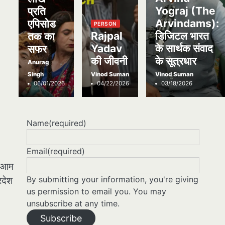
Yograj (The
प्रति
Arvindams):
एपिसोड
PERSON
Rajpal
डिजिटल भारत
तक का
Yadav
के सार्थक संवाद
सफर
की जीवनी
के सूत्रधार
Anurag
Singh
Vinod Suman
Vinod Suman
06/01/2026
04/22/2026
03/18/2026
Name
(required)
Email
(required)
े आम
By submitting your information, you're giving
रदेश
us permission to email you. You may
unsubscribe at any time.
Subscribe