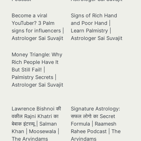
Become a viral
Signs of Rich Hand
YouTuber? 3 Palm
and Poor Hand |
signs for influencers |
Learn Palmistry |
Astrologer Sai Suvajit
Astrologer Sai Suvajit
Money Triangle: Why
Rich People Have It
But Still Fail! |
Palmistry Secrets |
Astrologer Sai Suvajit
Lawrence Bishnoi की
Signature Astrology:
वकील Rajni Khatri का
सफल लोगो का Secret
बेबाक इंटरव्यू | Salman
Formula | Raamesh
Khan | Moosewala |
Rahee Podcast | The
The Arvindams
Arvindams