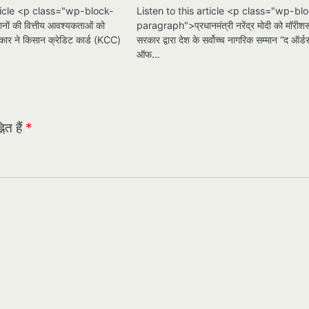
rticle <p class="wp-block-
Listen to this article <p class="wp-bl
ं की वित्तीय आवश्यकताओं को
paragraph">प्रधानमंत्री नरेंद्र मोदी को मॉरीश
सरकार ने किसान क्रेडिट कार्ड (KCC)
सरकार द्वारा देश के सर्वोच्च नागरिक सम्मान “द ऑर्ड
ऑफ…
ित हैं
*