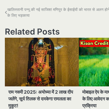
पोस्ट
खालिस्तानी पन्नू की नई साजिश! मणिपुर के ईसाईयों को भारत से अलग होन
के लिए भड़काया
नेविगेशन
Related Posts
राम नवमी 2025: अयोध्या में 2 लाख दीप
मोबाइल ऐप के माध
जलेंगे, सूर्य तिलक से दमकेगा रामलला का
के लिए आवेदन कर
मुकुट!
प्रक्रिया