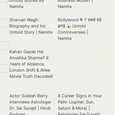
Untold Stories By
Business Model? |
Namita
Namita
Sharvari Wagh:
Bollywood के 7 सबसे बड़े
Biography and his
झगड़े
Untold
Untold Story | Namita
Controversies |
Namita
Kahan Gayab Hai
Anushka Sharma? 8
Years of Absence,
London Shift & Atlee
Movie Truth Decoded!
Actor Sudesh Berry
8 Career Signs in Your
Interviews Astrologer
Palm (Jupiter, Sun,
Dr. Sai Suvajit | Hindi
Saturn & More) |
Podcast
Astrologer Sai Suvajit