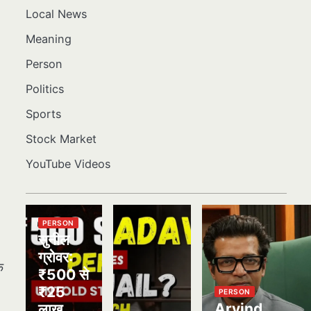
Local News
Meaning
Person
Politics
Sports
Stock Market
YouTube Videos
PERSON
सुनील
ग्रोवर:
क
₹500 से
₹25
PERSON
Arvind
लाख