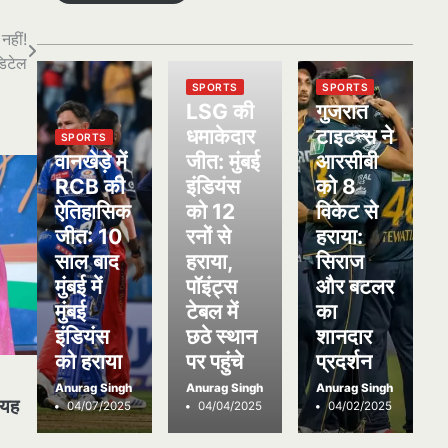
हीं!
डिटेल
SPORTS
SPORTS
LSG की
गुजरात
धमाकेदार
टाइटन्स ने
SPORTS
वानखेड़े में
जीत: मुंबई
आरसीबी
RCB की
इंडियंस
को 8
ऐतिहासिक
को 12
विकेट से
जीत: 10
रनों से
हराया:
साल बाद
हराया,
सिराज
मुंबई में
पॉइंट्स
और बटलर
मुंबई
टेबल में
का
इंडियंस
छठे स्थान
शानदार
को हराया
पर पहुंचे
प्रदर्शन
Anurag Singh
Anurag Singh
Anurag Singh
ै यह
04/07/2025
04/04/2025
04/02/2025