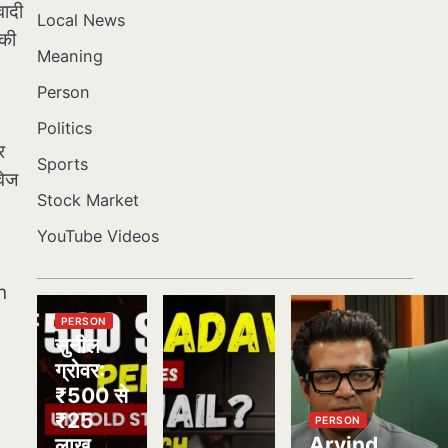
वादी
Local News
ंकी
Meaning
Person
Politics
र
Sports
वेज
Stock Market
YouTube Videos
n
PERSON
सुनील
ग्रोवर:
₹500 से
₹25
PERSON
Arvind
लाख