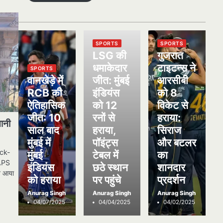
SPORTS
SPORTS
LSG की
गुजरात
धमाकेदार
टाइटन्स ने
SPORTS
वानखेड़े में
जीत: मुंबई
आरसीबी
RCB की
इंडियंस
को 8
ऐतिहासिक
को 12
विकेट से
जीत: 10
रनों से
हराया:
तानी
साल बाद
हराया,
सिराज
मुंबई में
पॉइंट्स
और बटलर
ock-
मुंबई
टेबल में
का
BAPS
इंडियंस
छठे स्थान
शानदार
ने आया
को हराया
पर पहुंचे
प्रदर्शन
Anurag Singh
Anurag Singh
Anurag Singh
04/07/2025
04/04/2025
04/02/2025