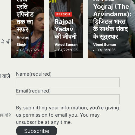
Yograj (The
प्रति
Arvindams):
एपिसोड
PERSON
Rajpal
डिजिटल भारत
तक का
Yadav
के सार्थक संवाद
सफर
की जीवनी
के सूत्रधार
Anurag
 ने भी
Singh
Vinod Suman
Vinod Suman
06/01/2026
04/22/2026
03/18/2026
Name
(required)
 वाले
Email
(required)
By submitting your information, you're giving
us permission to email you. You may
वाब!
unsubscribe at any time.
Subscribe