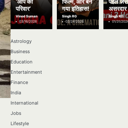
‘आप का
फिल्में, और बन
पहले जैस
परिवार’
गया इतिहास!
असरदार 
Vinod Suman
Singh RG
Singh RG
03/16/2026
02/24/2026
01/31/202
Astrology
Business
Education
Entertainment
Finance
India
International
Jobs
Lifestyle