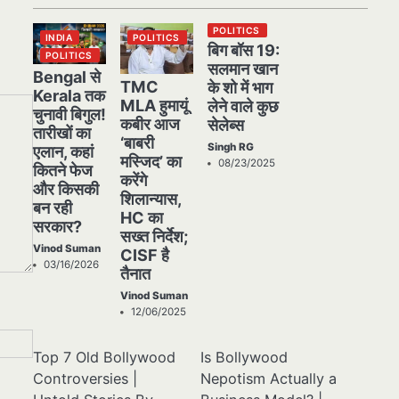
POLITICS
INDIA
POLITICS
बिग बॉस 19:
POLITICS
सलमान खान
Bengal से
TMC
के शो में भाग
Kerala तक
MLA हुमायूं
लेने वाले कुछ
चुनावी बिगुल!
कबीर आज
सेलेब्स
तारीखों का
‘बाबरी
Singh RG
एलान, कहां
मस्जिद’ का
08/23/2025
कितने फेज
करेंगे
और किसकी
शिलान्यास,
बन रही
HC का
सरकार?
सख्त निर्देश;
Vinod Suman
CISF है
03/16/2026
तैनात
Vinod Suman
12/06/2025
Top 7 Old Bollywood
Is Bollywood
Controversies |
Nepotism Actually a