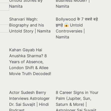
Untold Stories By
Business Model? |
Namita
Namita
Sharvari Wagh:
Bollywood के 7 सबसे बड़े
Biography and his
झगड़े
Untold
Untold Story | Namita
Controversies |
Namita
Kahan Gayab Hai
Anushka Sharma? 8
Years of Absence,
London Shift & Atlee
Movie Truth Decoded!
Actor Sudesh Berry
8 Career Signs in Your
Interviews Astrologer
Palm (Jupiter, Sun,
Dr. Sai Suvajit | Hindi
Saturn & More) |
Podcast
Astrologer Sai Suvajit