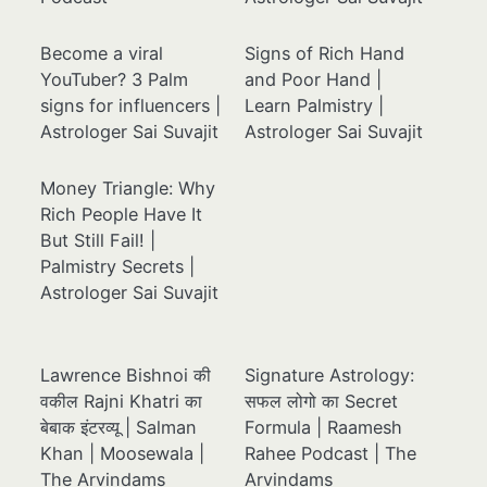
Become a viral
Signs of Rich Hand
YouTuber? 3 Palm
and Poor Hand |
signs for influencers |
Learn Palmistry |
Astrologer Sai Suvajit
Astrologer Sai Suvajit
Money Triangle: Why
Rich People Have It
But Still Fail! |
Palmistry Secrets |
Astrologer Sai Suvajit
Lawrence Bishnoi की
Signature Astrology:
वकील Rajni Khatri का
सफल लोगो का Secret
बेबाक इंटरव्यू | Salman
Formula | Raamesh
Khan | Moosewala |
Rahee Podcast | The
The Arvindams
Arvindams