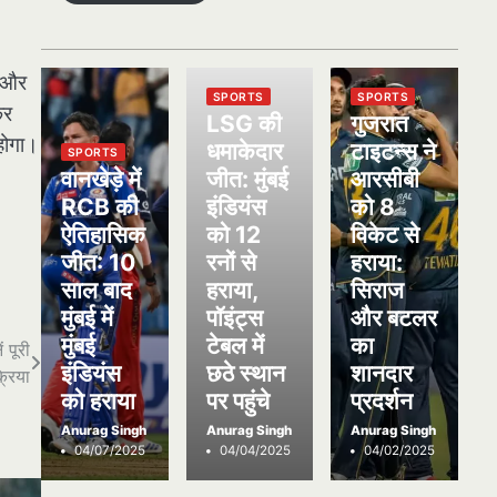
ी और
SPORTS
SPORTS
कर
LSG की
गुजरात
 होगा।
धमाकेदार
टाइटन्स ने
SPORTS
वानखेड़े में
जीत: मुंबई
आरसीबी
RCB की
इंडियंस
को 8
ऐतिहासिक
को 12
विकेट से
जीत: 10
रनों से
हराया:
साल बाद
हराया,
सिराज
मुंबई में
पॉइंट्स
और बटलर
मुंबई
टेबल में
का
 पूरी
इंडियंस
छठे स्थान
शानदार
्रिया
को हराया
पर पहुंचे
प्रदर्शन
Anurag Singh
Anurag Singh
Anurag Singh
04/07/2025
04/04/2025
04/02/2025