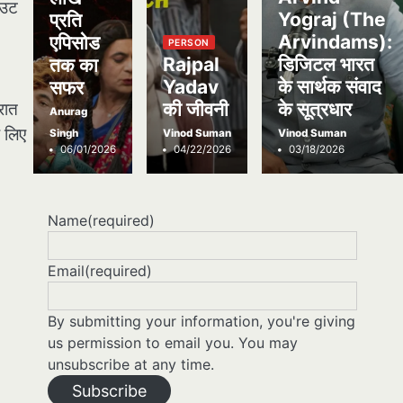
आउट
Yograj (The
प्रति
Arvindams):
एपिसोड
PERSON
Rajpal
डिजिटल भारत
तक का
Yadav
के सार्थक संवाद
सफर
की जीवनी
के सूत्रधार
रात
Anurag
 लिए
Singh
Vinod Suman
Vinod Suman
06/01/2026
04/22/2026
03/18/2026
Name
(required)
Email
(required)
By submitting your information, you're giving
us permission to email you. You may
unsubscribe at any time.
Subscribe