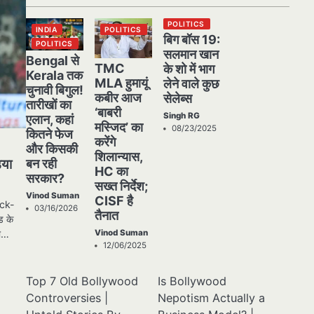
POLITICS
INDIA
POLITICS
बिग बॉस 19:
POLITICS
सलमान खान
Bengal से
TMC
के शो में भाग
Kerala तक
MLA हुमायूं
लेने वाले कुछ
चुनावी बिगुल!
कबीर आज
सेलेब्स
तारीखों का
‘बाबरी
Singh RG
एलान, कहां
मस्जिद’ का
08/23/2025
कितने फेज
करेंगे
और किसकी
शिलान्यास,
िया
बन रही
HC का
सरकार?
सख्त निर्देश;
Vinod Suman
CISF है
ock-
03/16/2026
तैनात
ड के
Vinod Suman
नी…
12/06/2025
Top 7 Old Bollywood
Is Bollywood
Controversies |
Nepotism Actually a