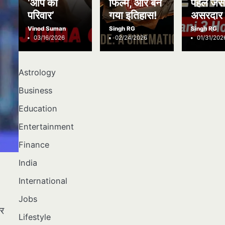
‘आप का
फिल्में, और बन
पहले जैस
परिवार’
गया इतिहास!
असरदार 
Vinod Suman
Singh RG
Singh RG
03/16/2026
02/24/2026
01/31/202
Astrology
Business
Education
Entertainment
Finance
India
International
Jobs
कर
Lifestyle