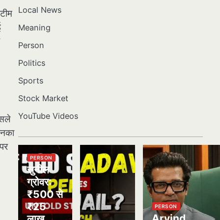
Local News
 टीम
ई
Meaning
Person
Politics
Sports
Stock Market
YouTube Videos
सले
उनका
 पर
PERSON
सुनील
ग्रोवर:
₹500 से
₹25
PERSON
Arvind
लाख