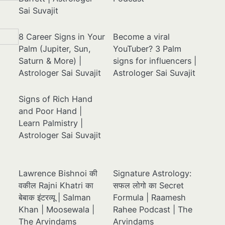
Sai Suvajit
8 Career Signs in Your
Become a viral
Palm (Jupiter, Sun,
YouTuber? 3 Palm
Saturn & More) |
signs for influencers |
Astrologer Sai Suvajit
Astrologer Sai Suvajit
Signs of Rich Hand
and Poor Hand |
Learn Palmistry |
Astrologer Sai Suvajit
Lawrence Bishnoi की
Signature Astrology:
वकील Rajni Khatri का
सफल लोगो का Secret
बेबाक इंटरव्यू | Salman
Formula | Raamesh
Khan | Moosewala |
Rahee Podcast | The
The Arvindams
Arvindams