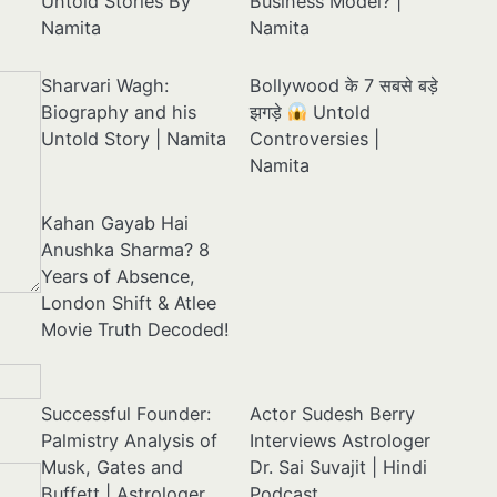
Untold Stories By
Business Model? |
Namita
Namita
Sharvari Wagh:
Bollywood के 7 सबसे बड़े
Biography and his
झगड़े
Untold
Untold Story | Namita
Controversies |
Namita
Kahan Gayab Hai
Anushka Sharma? 8
Years of Absence,
London Shift & Atlee
Movie Truth Decoded!
Successful Founder:
Actor Sudesh Berry
Palmistry Analysis of
Interviews Astrologer
Musk, Gates and
Dr. Sai Suvajit | Hindi
Buffett | Astrologer
Podcast