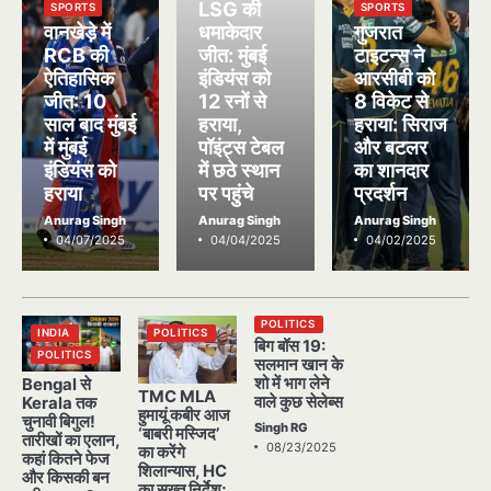
LSG की
SPORTS
SPORTS
वानखेड़े में
धमाकेदार
गुजरात
RCB की
जीत: मुंबई
टाइटन्स ने
ऐतिहासिक
इंडियंस को
आरसीबी को
जीत: 10
12 रनों से
8 विकेट से
साल बाद मुंबई
हराया,
हराया: सिराज
में मुंबई
पॉइंट्स टेबल
और बटलर
इंडियंस को
में छठे स्थान
का शानदार
हराया
पर पहुंचे
प्रदर्शन
Anurag Singh
Anurag Singh
Anurag Singh
04/07/2025
04/04/2025
04/02/2025
POLITICS
INDIA
POLITICS
बिग बॉस 19:
POLITICS
सलमान खान के
शो में भाग लेने
Bengal से
TMC MLA
वाले कुछ सेलेब्स
Kerala तक
हुमायूं कबीर आज
चुनावी बिगुल!
Singh RG
‘बाबरी मस्जिद’
तारीखों का एलान,
08/23/2025
का करेंगे
कहां कितने फेज
शिलान्यास, HC
और किसकी बन
का सख्त निर्देश;