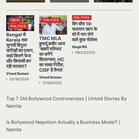
POLITICS
INDIA
POLITICS
बिग बॉस 19:
POLITICS
सलमान खान के
शो में भाग लेने
Bengal से
TMC MLA
वाले कुछ सेलेब्स
Kerala तक
हुमायूं कबीर आज
चुनावी बिगुल!
Singh RG
‘बाबरी मस्जिद’
तारीखों का एलान,
08/23/2025
का करेंगे
कहां कितने फेज
शिलान्यास, HC
और किसकी बन
का सख्त निर्देश;
रही सरकार?
CISF है तैनात
Vinod Suman
Vinod Suman
03/16/2026
12/06/2025
Top 7 Old Bollywood Controversies | Untold Stories By
Namita
Is Bollywood Nepotism Actually a Business Model? |
Namita