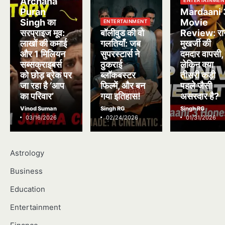
Archana
ENTERTAINMEN
Puran
Mardaani 
Singh का
Movie
ENTERTAINMENT
सरप्राइज मूव:
बॉलीवुड की वो
Review: रा
लाखों की कमाई
गलतियाँ: जब
मुखर्जी की
और 1 मिलियन
सुपरस्टार्स ने
दमदार वापसी,
सब्सक्राइबर्स
ठुकराई
लेकिन क्या
को छोड़ ब्रेक पर
ब्लॉकबस्टर
तीसरी कड़ी
जा रहा है ‘आप
फिल्में, और बन
पहले जैसी
का परिवार’
गया इतिहास!
असरदार है?
Vinod Suman
Singh RG
Singh RG
03/16/2026
02/24/2026
01/31/2026
Astrology
Business
Education
Entertainment