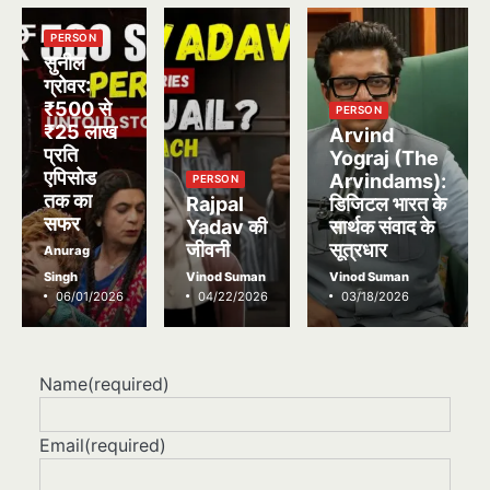
PERSON
सुनील
ग्रोवर:
₹500 से
PERSON
₹25 लाख
Arvind
प्रति
Yograj (The
एपिसोड
Arvindams):
PERSON
तक का
Rajpal
डिजिटल भारत के
सफर
Yadav की
सार्थक संवाद के
जीवनी
सूत्रधार
Anurag
Singh
Vinod Suman
Vinod Suman
06/01/2026
04/22/2026
03/18/2026
Name
(required)
Email
(required)