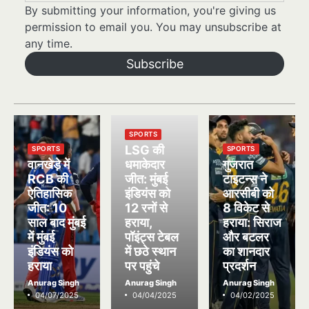
By submitting your information, you're giving us
permission to email you. You may unsubscribe at
any time.
Subscribe
SPORTS
LSG की
SPORTS
SPORTS
वानखेड़े में
धमाकेदार
गुजरात
RCB की
जीत: मुंबई
टाइटन्स ने
ऐतिहासिक
इंडियंस को
आरसीबी को
जीत: 10
12 रनों से
8 विकेट से
साल बाद मुंबई
हराया,
हराया: सिराज
में मुंबई
पॉइंट्स टेबल
और बटलर
इंडियंस को
में छठे स्थान
का शानदार
हराया
पर पहुंचे
प्रदर्शन
Anurag Singh
Anurag Singh
Anurag Singh
04/07/2025
04/04/2025
04/02/2025