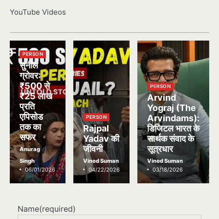
YouTube Videos
PERSON
सुनील
ग्रोवर:
₹500 से
PERSON
₹25 लाख
Arvind
प्रति
Yograj (The
एपिसोड
Arvindams):
PERSON
तक का
Rajpal
डिजिटल भारत के
सफर
Yadav की
सार्थक संवाद के
जीवनी
सूत्रधार
Anurag
Singh
Vinod Suman
Vinod Suman
06/01/2026
04/22/2026
03/18/2026
Name
(required)