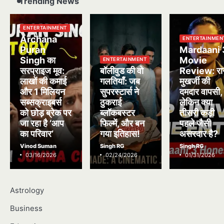
Trending News
ENTERTAINMENT
Archana
ENTERTAINMEN
Puran
Mardaani 
Singh का
Movie
ENTERTAINMENT
सरप्राइज मूव:
बॉलीवुड की वो
Review: रा
लाखों की कमाई
गलतियाँ: जब
मुखर्जी की
और 1 मिलियन
सुपरस्टार्स ने
दमदार वापसी,
सब्सक्राइबर्स
ठुकराई
लेकिन क्या
को छोड़ ब्रेक पर
ब्लॉकबस्टर
तीसरी कड़ी
जा रहा है ‘आप
फिल्में, और बन
पहले जैसी
का परिवार’
गया इतिहास!
असरदार है?
Vinod Suman
Singh RG
Singh RG
03/16/2026
02/24/2026
01/31/2026
Astrology
Business