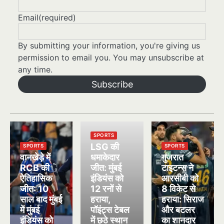
Email
(required)
By submitting your information, you're giving us
permission to email you. You may unsubscribe at
any time.
Subscribe
SPORTS
LSG की
SPORTS
SPORTS
वानखेड़े में
धमाकेदार
गुजरात
RCB की
जीत: मुंबई
टाइटन्स ने
ऐतिहासिक
इंडियंस को
आरसीबी को
जीत: 10
12 रनों से
8 विकेट से
साल बाद मुंबई
हराया,
हराया: सिराज
में मुंबई
पॉइंट्स टेबल
और बटलर
इंडियंस को
में छठे स्थान
का शानदार