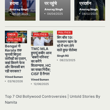
हराया
पर पहुंचे
प्रदर्शन
Anurag Singh
Anurag Singh
Anurag Singh
04/07/2025
04/04/2025
04/02/2025
POLITICS
INDIA
POLITICS
बिग बॉस 19:
POLITICS
सलमान खान के
शो में भाग लेने
Bengal से
TMC MLA
वाले कुछ सेलेब्स
Kerala तक
हुमायूं कबीर आज
चुनावी बिगुल!
Singh RG
‘बाबरी मस्जिद’
तारीखों का एलान,
08/23/2025
का करेंगे
कहां कितने फेज
शिलान्यास, HC
और किसकी बन
का सख्त निर्देश;
रही सरकार?
CISF है तैनात
Vinod Suman
Vinod Suman
03/16/2026
12/06/2025
Top 7 Old Bollywood Controversies | Untold Stories By
Namita