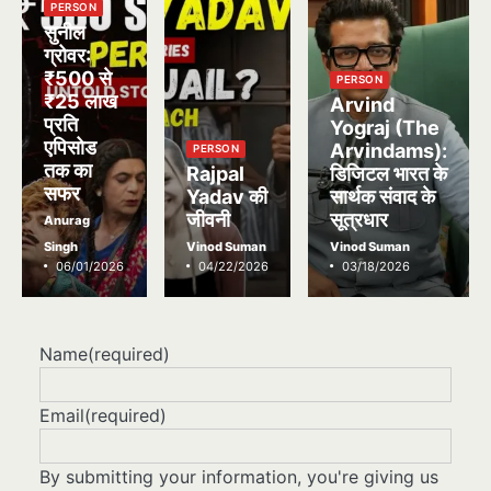
PERSON
सुनील
ग्रोवर:
₹500 से
PERSON
₹25 लाख
Arvind
प्रति
Yograj (The
एपिसोड
Arvindams):
PERSON
तक का
Rajpal
डिजिटल भारत के
सफर
Yadav की
सार्थक संवाद के
जीवनी
सूत्रधार
Anurag
Singh
Vinod Suman
Vinod Suman
06/01/2026
04/22/2026
03/18/2026
Name
(required)
Email
(required)
By submitting your information, you're giving us