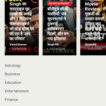
Singh का
Movie
ENTERTAINMENT
सरप्राइज मूव:
बॉलीवुड की वो
Review: रा
लाखों की कमाई
गलतियाँ: जब
मुखर्जी की
और 1 मिलियन
सुपरस्टार्स ने
दमदार वापसी,
सब्सक्राइबर्स
ठुकराई
लेकिन क्या
को छोड़ ब्रेक पर
ब्लॉकबस्टर
तीसरी कड़ी
जा रहा है ‘आप
फिल्में, और बन
पहले जैसी
का परिवार’
गया इतिहास!
असरदार है?
Vinod Suman
Singh RG
Singh RG
03/16/2026
02/24/2026
01/31/2026
Astrology
Business
Education
Entertainment
Finance