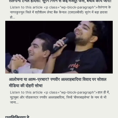
तेलंगाना टनल हादसा: सुरंग गिरने से कई मजदूर फंसे, बचाव कार्य जारी!
Listen to this article <p class="wp-block-paragraph">तेलंगाना के
नागरकुरनूल जिले में श्रीशैलम लेफ्ट बैंक कैनाल (एसएलबीसी) सुरंग में बड़ा हादसा
हो…
आलोचना या आत्म-प्रचार? रणवीर अल्लाहबादिया विवाद पर सोशल
मीडिया की दोहरी सोच!
Listen to this article <p class="wp-block-paragraph">हाल ही में,
यूट्यूबर और पॉडकास्टर रणवीर अल्लाहबादिया, जिन्हें ‘बीयरबाइसेप्स’ के नाम से भी
जाना…
प्रातिक्रिया दे