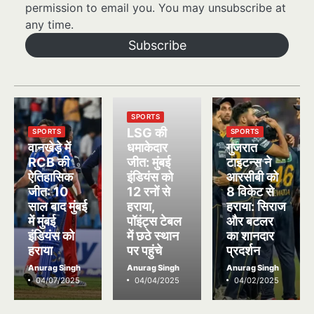
permission to email you. You may unsubscribe at
any time.
Subscribe
SPORTS
LSG की
SPORTS
SPORTS
वानखेड़े में
धमाकेदार
गुजरात
RCB की
जीत: मुंबई
टाइटन्स ने
ऐतिहासिक
इंडियंस को
आरसीबी को
जीत: 10
12 रनों से
8 विकेट से
साल बाद मुंबई
हराया,
हराया: सिराज
में मुंबई
पॉइंट्स टेबल
और बटलर
इंडियंस को
में छठे स्थान
का शानदार
हराया
पर पहुंचे
प्रदर्शन
Anurag Singh
Anurag Singh
Anurag Singh
04/07/2025
04/04/2025
04/02/2025