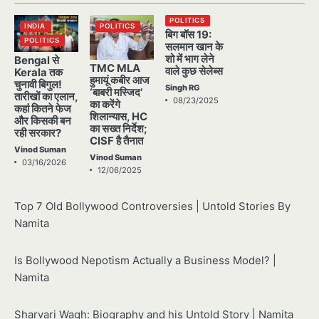
POLITICS
INDIA
POLITICS
बिग बॉस 19:
POLITICS
सलमान खान के
शो में भाग लेने
Bengal से
TMC MLA
वाले कुछ सेलेब्स
Kerala तक
हुमायूं कबीर आज
चुनावी बिगुल!
Singh RG
‘बाबरी मस्जिद’
तारीखों का एलान,
08/23/2025
का करेंगे
कहां कितने फेज
शिलान्यास, HC
और किसकी बन
का सख्त निर्देश;
रही सरकार?
CISF है तैनात
Vinod Suman
Vinod Suman
03/16/2026
12/06/2025
Top 7 Old Bollywood Controversies | Untold Stories By
Namita
Is Bollywood Nepotism Actually a Business Model? |
Namita
Sharvari Wagh: Biography and his Untold Story | Namita